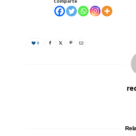
Comparte
0
re
Rel