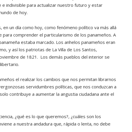
e indivisible para actualizar nuestro futuro y estar
mundo de hoy.
s, en un día como hoy, como fenómeno político va más allá
te para comprender el particularismo de los panameños. A
ón panameña estaba marcado. Los anhelos panameños eran
mo, y así los patriotas de La Villa de Los Santos,
noviembre de 1821. Los demás pueblos del interior se
ibertario.
ños el realizar los cambios que nos permitan librarnos
e vergonzosas servidumbres políticas, que nos conduzcan a
solo contribuye a aumentar la angustia ciudadana ante el
encia, ¿qué es lo que queremos?, ¿cuáles son los
nviene a nuestra andadura que, rápida o lenta, no debe