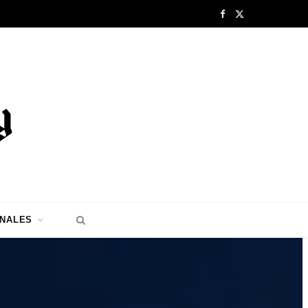
F
X
a
(
c
T
e
w
b
i
o
t
o
t
k
e
ONALES
r
)