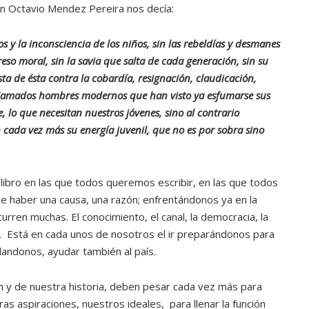
n Octavio Mendez Pereira nos decía:
ATANDO CABOS
JULIO 30, 2026
s y la inconsciencia de los niños, sin las rebeldías y desmanes
reso moral, sin la savia que salta de cada generación, sin su
esta de ésta contra la cobardía, resignación, claudicación,
s llamados hombres modernos que han visto ya
esfumarse sus
, lo que necesitan nuestros jóvenes, sino al contrario
 cada vez más su energía juvenil, que no es por sobra sino
libro en las que todos queremos escribir, en las que todos
e haber una causa, una razón; enfrentándonos ya en la
urren muchas. El conocimiento, el canal, la democracia, la
tc. Está en cada unos de nosotros el ir preparándonos para
andonos, ayudar también al país.
ón y de nuestra historia, deben pesar cada vez más para
ras aspiraciones, nuestros ideales, para llenar la función