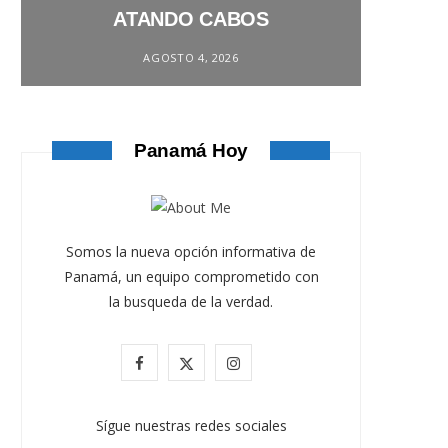
ATANDO CABOS
AGOSTO 4, 2026
Panamá Hoy
Somos la nueva opción informativa de
Panamá, un equipo comprometido con
la busqueda de la verdad.
F
X
I
a
(
n
Sígue nuestras redes sociales
c
T
s