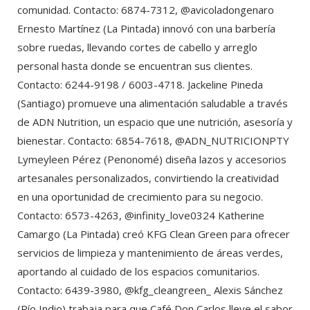
comunidad. Contacto: 6874-7312, @avicoladongenaro
Ernesto Martínez (La Pintada) innovó con una barbería
sobre ruedas, llevando cortes de cabello y arreglo
personal hasta donde se encuentran sus clientes.
Contacto: 6244-9198 / 6003-4718. Jackeline Pineda
(Santiago) promueve una alimentación saludable a través
de ADN Nutrition, un espacio que une nutrición, asesoría y
bienestar. Contacto: 6854-7618, @ADN_NUTRICIONPTY
Lymeyleen Pérez (Penonomé) diseña lazos y accesorios
artesanales personalizados, convirtiendo la creatividad
en una oportunidad de crecimiento para su negocio.
Contacto: 6573-4263, @infinity_love0324 Katherine
Camargo (La Pintada) creó KFG Clean Green para ofrecer
servicios de limpieza y mantenimiento de áreas verdes,
aportando al cuidado de los espacios comunitarios.
Contacto: 6439-3980, @kfg_cleangreen_ Alexis Sánchez
(Río Indio) trabaja para que Café Don Carlos lleve el sabor