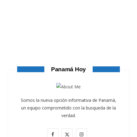
ATANDO CABOS
ATANDO CABOS
AGOSTO 4, 2026
Panamá Hoy
Somos la nueva opción informativa de Panamá,
un equipo comprometido con la busqueda de la
verdad.
F
X
I