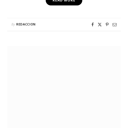
READ MORE
By
REDACCION