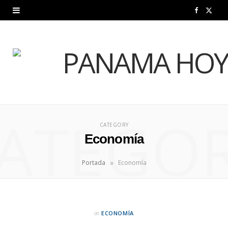
F
X
a
(
c
T
e
w
b
i
ATEGO
o
t
CATEGORY
o
t
Economía
k
e
»
Portada
Economía
r
)
in
ECONOMÍA