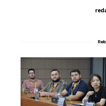
red
Rel