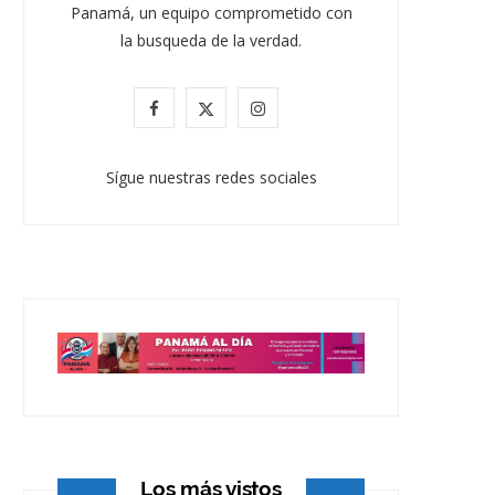
Panamá, un equipo comprometido con
la busqueda de la verdad.
F
X
I
a
(
n
Sígue nuestras redes sociales
c
T
s
e
w
t
b
i
a
o
t
g
o
t
r
k
e
a
r
m
)
Los más vistos