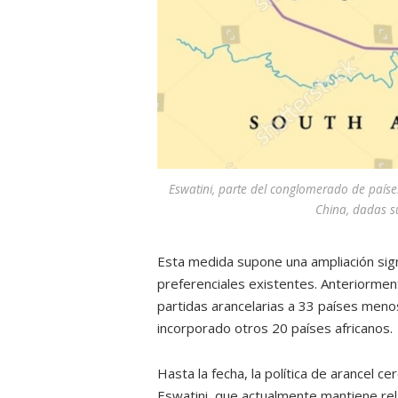
Eswatini, parte del conglomerado de países
China, dadas s
Esta medida supone una ampliación sign
preferenciales existentes. Anteriorment
partidas arancelarias a 33 países meno
incorporado otros 20 países africanos.
Hasta la fecha, la política de arancel c
Eswatini, que actualmente mantiene rel