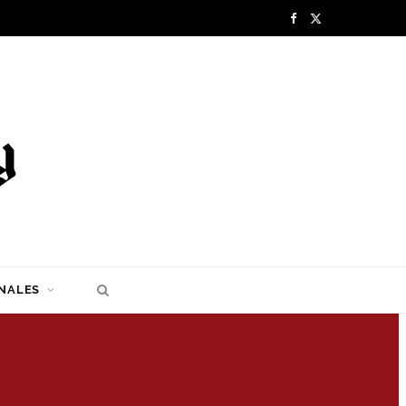
F
X
a
(
c
T
e
w
b
i
o
t
o
t
k
e
NALES
r
)