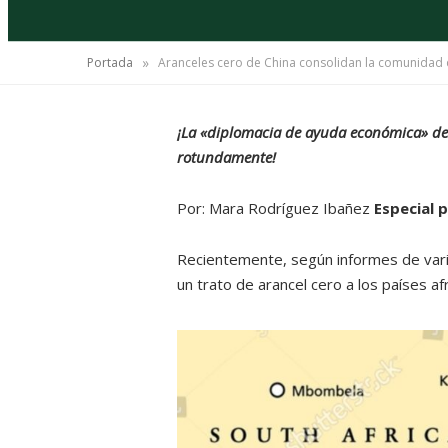
»
Portada
Aranceles cero de China consolidan la comunidad d
¡La «diplomacia de ayuda económica» de 
rotundamente!
Por: Mara Rodríguez Ibañez
Especial
Recientemente, según informes de vario
un trato de arancel cero a los países af