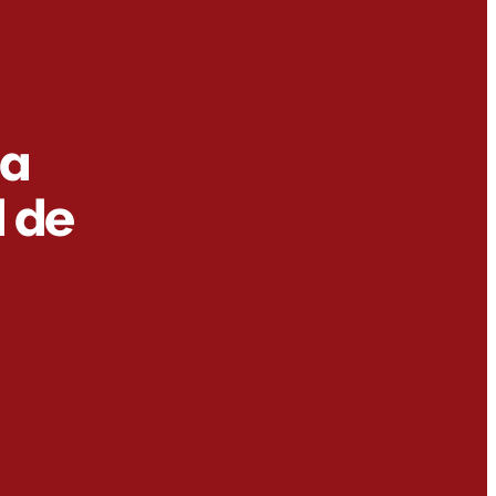
na
 de