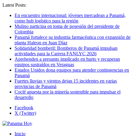
Latest Posts:
En encuentro internacional: jóvenes mercadean a Panamá,
como hub logístico para la región
Mulino participa en toma de posesión del presidente de
Colombia
Panamá fortalece su industria farmacéutica con expansión de
planta Haleon en Juan Díaz
Solidaridad bomberil: Bomberos de Panamá impulsan
actividades para la Carrera FANLYC 2026
Aprehenden a presunto implicado en hurto y recuperan
equipos sustraídos en Veraguas
Estados Unidos dona equipos para atender contingencias en
Panamá
Fuertes lluvias y vientos dejan 15 incidentes en varias
provincias de Panamá
Coclé apuesta por la minería sostenible para impulsar el
desarrollo
Facebook
X (Twitter)
Inicio