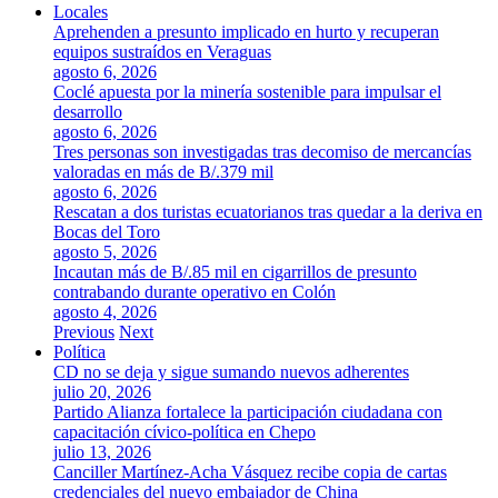
Locales
Aprehenden a presunto implicado en hurto y recuperan
equipos sustraídos en Veraguas
agosto 6, 2026
Coclé apuesta por la minería sostenible para impulsar el
desarrollo
agosto 6, 2026
Tres personas son investigadas tras decomiso de mercancías
valoradas en más de B/.379 mil
agosto 6, 2026
Rescatan a dos turistas ecuatorianos tras quedar a la deriva en
Bocas del Toro
agosto 5, 2026
Incautan más de B/.85 mil en cigarrillos de presunto
contrabando durante operativo en Colón
agosto 4, 2026
Previous
Next
Política
CD no se deja y sigue sumando nuevos adherentes
julio 20, 2026
Partido Alianza fortalece la participación ciudadana con
capacitación cívico-política en Chepo
julio 13, 2026
Canciller Martínez-Acha Vásquez recibe copia de cartas
credenciales del nuevo embajador de China