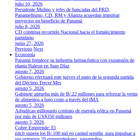
julio 10, 2026
Presidente Mulino y jefes de bancadas del PRD,
Panameñismo, CD, RM y Alianza acuerdan impulsar
proyectos en beneficio de Panamá
julio 8, 2026
CD continua recorrido Nacional hacia el fortalecimiento
partidario
junio 27, 2026
Previous
Next
Economía
Panamá fortalece su industria farmacéutica con expansión de
planta Haleon en Juan Díaz
agosto 7, 2026
Gobierno efectuará este jueves el pago de la segunda partida
del Décimo Tercer Mes
agosto 5, 2026
Gabinete aprueba más de B/.22 millones para reforzar la venta
de alimentos a bajo costo a través del IMA
agosto 5, 2026
Adjudican millonario contrato de energía eólica en Panamá
por más de US$350 millones
agosto 3, 2026
Cobre Emprende: El
pitch supera los B/.100 mil en capital semilla para impulsar a
sus primeros 20 emprendedores panameños