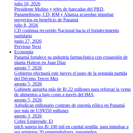
julio 10, 2026
Presidente Mulino y jefes de bancadas del PRD,
Panameñismo, CD, RM y Alianza acuerdan impulsar
proyectos en beneficio de Panamá
julio 8, 2026
CD continua recorrido Nacional hacia el fortalecimiento
partidario
junio 27, 2026
Previous
Next
Economía
Panamá fortalece su industria farmacéutica con expansión de
planta Haleon en Juan Díaz
agosto 7, 2026
Gobierno efectuará este jueves el pago de la segunda partida
del Décimo Tercer Mes
agosto 5, 2026
Gabinete aprueba más de B/.22 millones para reforzar la venta
de alimentos a bajo costo a través del IMA
agosto 5, 2026
Adjudican millonario contrato de energía eólica en Panamá
por más de US$350 millones
agosto 3, 2026
Cobre Emprende: El
pitch supera los B/.100 mil en capital semilla para impulsar a
sus primeros 20 emprendedores panameños