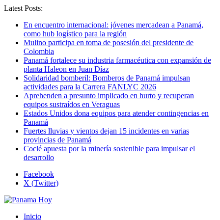
Latest Posts:
En encuentro internacional: jóvenes mercadean a Panamá,
como hub logístico para la región
Mulino participa en toma de posesión del presidente de
Colombia
Panamá fortalece su industria farmacéutica con expansión de
planta Haleon en Juan Díaz
Solidaridad bomberil: Bomberos de Panamá impulsan
actividades para la Carrera FANLYC 2026
Aprehenden a presunto implicado en hurto y recuperan
equipos sustraídos en Veraguas
Estados Unidos dona equipos para atender contingencias en
Panamá
Fuertes lluvias y vientos dejan 15 incidentes en varias
provincias de Panamá
Coclé apuesta por la minería sostenible para impulsar el
desarrollo
Facebook
X (Twitter)
Inicio