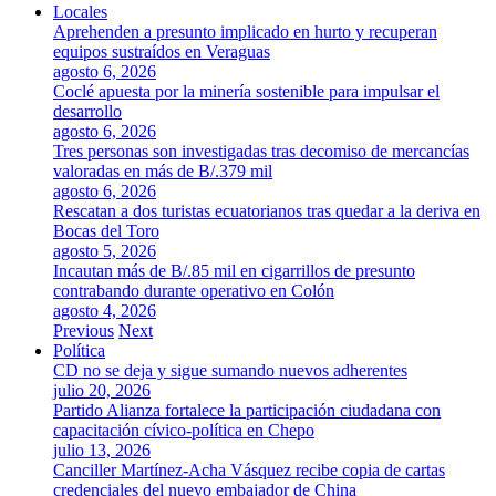
Locales
Aprehenden a presunto implicado en hurto y recuperan
equipos sustraídos en Veraguas
agosto 6, 2026
Coclé apuesta por la minería sostenible para impulsar el
desarrollo
agosto 6, 2026
Tres personas son investigadas tras decomiso de mercancías
valoradas en más de B/.379 mil
agosto 6, 2026
Rescatan a dos turistas ecuatorianos tras quedar a la deriva en
Bocas del Toro
agosto 5, 2026
Incautan más de B/.85 mil en cigarrillos de presunto
contrabando durante operativo en Colón
agosto 4, 2026
Previous
Next
Política
CD no se deja y sigue sumando nuevos adherentes
julio 20, 2026
Partido Alianza fortalece la participación ciudadana con
capacitación cívico-política en Chepo
julio 13, 2026
Canciller Martínez-Acha Vásquez recibe copia de cartas
credenciales del nuevo embajador de China