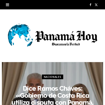
F
X
a
(
c
T
e
w
b
i
o
t
o
t
k
e
NACIONALES
r
Dice Ramos Cháves:
)
«Gobierno de Costa Rica
utiliza disputa con Panamá,