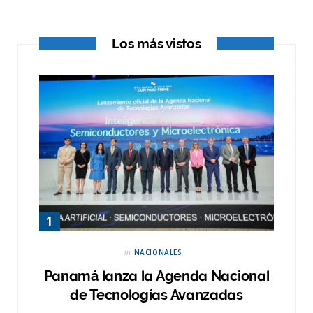
r
m
)
Los más vistos
in
NACIONALES
Panamá lanza la Agenda Nacional
de Tecnologías Avanzadas