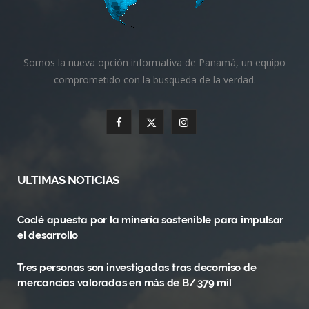
Somos la nueva opción informativa de Panamá, un equipo
comprometido con la busqueda de la verdad.
F
X
I
a
(
n
c
T
s
ULTIMAS NOTICIAS
e
w
t
Coclé apuesta por la minería sostenible para impulsar
b
i
a
el desarrollo
o
t
g
Tres personas son investigadas tras decomiso de
o
t
r
mercancías valoradas en más de B/.379 mil
k
e
a