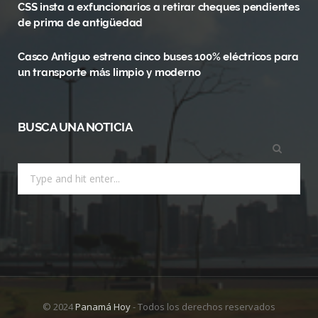
CSS insta a exfuncionarios a retirar cheques pendientes
r
m
de prima de antigüedad
)
Casco Antiguo estrena cinco buses 100% eléctricos para
un transporte más limpio y moderno
BUSCA UNA NOTICIA
Search
for:
© 2024
Panamá Hoy
- Todos los derechos reservados