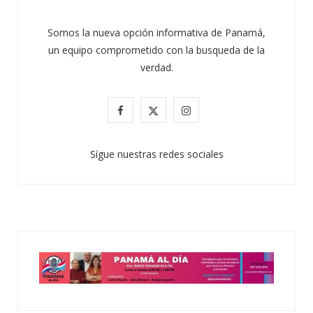
Somos la nueva opción informativa de Panamá,
un equipo comprometido con la busqueda de la
verdad.
F
X
I
a
(
n
Sígue nuestras redes sociales
c
T
s
e
w
t
b
i
a
o
t
g
o
t
r
k
e
a