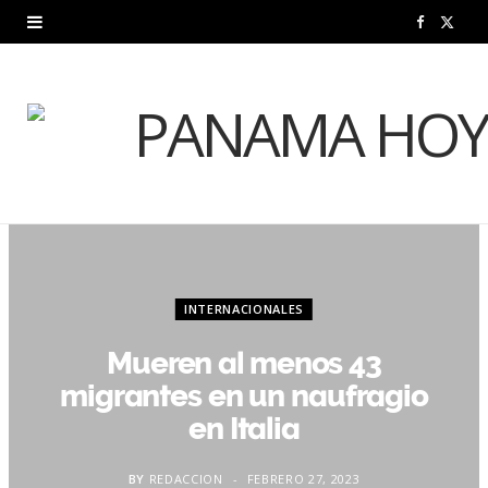
F
X
a
(
c
T
e
w
b
i
o
t
o
t
INTERNACIONALES
k
e
Mueren al menos 43
r
migrantes en un naufragio
)
en Italia
BY
REDACCION
FEBRERO 27, 2023