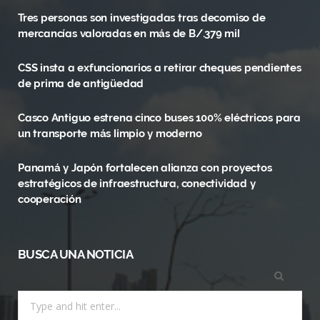
Tres personas son investigadas tras decomiso de
b
i
a
mercancías valoradas en más de B/.379 mil
o
t
g
CSS insta a exfuncionarios a retirar cheques pendientes
o
t
r
de prima de antigüedad
k
e
a
Casco Antiguo estrena cinco buses 100% eléctricos para
r
m
un transporte más limpio y moderno
)
Panamá y Japón fortalecen alianza con proyectos
estratégicos de infraestructura, conectividad y
cooperación
BUSCA UNA NOTICIA
Search
for: