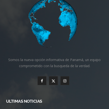
Somos la nueva opción informativa de Panamá, un equipo
comprometido con la busqueda de la verdad.
F
X
I
a
(
n
c
T
s
ULTIMAS NOTICIAS
e
w
t