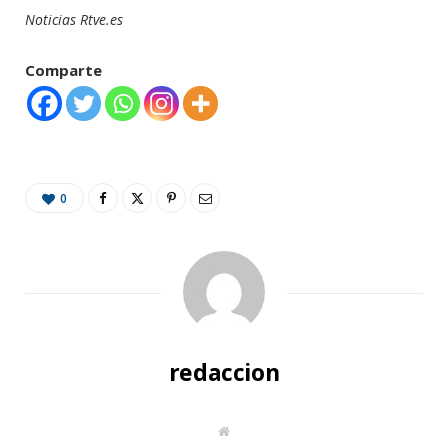
Noticias Rtve.es
Comparte
0
redaccion
W
e