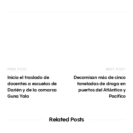
b
s
i
t
e
PREV POST
NEXT POST
Inicia el traslado de
Decomisan más de cinco
docentes a escuelas de
toneladas de droga en
Darién y de la comarca
puertos del Atlántico y
Guna Yala
Pacífico
Related Posts