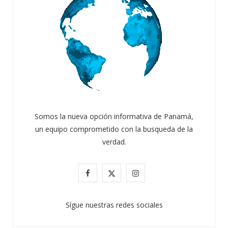
Somos la nueva opción informativa de Panamá,
un equipo comprometido con la busqueda de la
verdad.
F
X
I
a
(
n
Sígue nuestras redes sociales
c
T
s