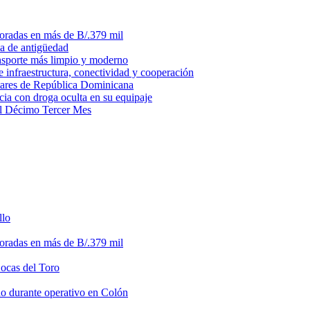
loradas en más de B/.379 mil
ma de antigüedad
ansporte más limpio y moderno
e infraestructura, conectividad y cooperación
litares de República Dominicana
ia con droga oculta en su equipaje
del Décimo Tercer Mes
llo
loradas en más de B/.379 mil
Bocas del Toro
do durante operativo en Colón