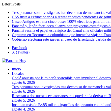
Latest Posts:
Tres personas son investigadas tras decomiso de mercancías va
CSS insta a exfuncionarios a retirar cheques pendientes de pri
Casco Antiguo estrena cinco buses 100% eléctricos para un tr
Panamá y Japón fortalecen alianza con proyectos estratégicos d
Panamá resalta el papel estratégico del Canal ante oficiales mi
Capturan en Tocumen a colombiana que intentaba viajar a Franc
Gobierno efectuará este jueves el pago de la segunda partida 
Facebook
X (Twitter)
Inicio
Locales
Coclé apuesta por la minería sostenible para impulsar el desarro
agosto 6, 2026
Tres personas son investigadas tras decomiso de mercancías va
agosto 6, 2026
Rescatan a dos turistas ecuatorianos tras quedar a la deriva en 
agosto 5, 2026
Incautan más de B/.85 mil en cigarrillos de presunto contraban
agosto 4, 2026