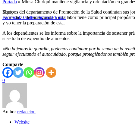
Portada
»
Minsa Chiriquí mantiene vigilancia y orientación en grand
Share
Equipos del departamento de Promoción de la Salud continúan sus jor
Facebook
las medidas de bioseguridad, esta labor tiene como principal propósito
Twitter
Pinterest
Email
y yo tener la preparación de esta.
A los dependientes se les informa sobre la importancia de sostener pr
si se trata de expendio de alimentos.
«
No bajemos la guardia, podemos continuar por la senda de la reacti
seguir ejecutando el autocuidado, porque protegiéndonos también pr
Comparte
0
Author
redaccion
Website