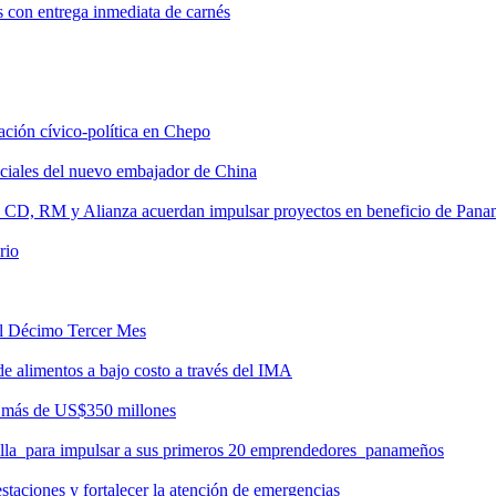
s con entrega inmediata de carnés
tación cívico-política en Chepo
nciales del nuevo embajador de China
, CD, RM y Alianza acuerdan impulsar proyectos en beneficio de Pan
rio
del Décimo Tercer Mes
de alimentos a bajo costo a través del IMA
r más de US$350 millones
milla para impulsar a sus primeros 20 emprendedores panameños
taciones y fortalecer la atención de emergencias