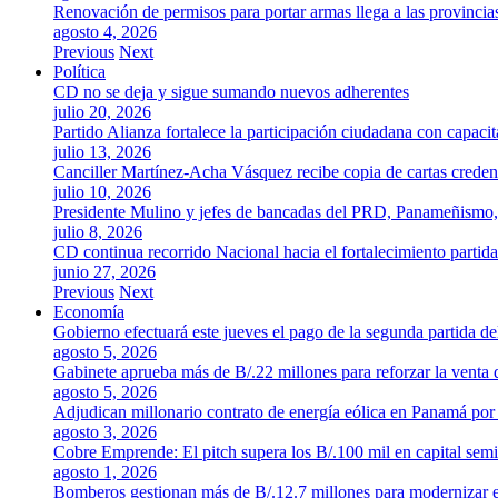
Renovación de permisos para portar armas llega a las provincia
agosto 4, 2026
Previous
Next
Política
CD no se deja y sigue sumando nuevos adherentes
julio 20, 2026
Partido Alianza fortalece la participación ciudadana con capaci
julio 13, 2026
Canciller Martínez-Acha Vásquez recibe copia de cartas crede
julio 10, 2026
Presidente Mulino y jefes de bancadas del PRD, Panameñismo
julio 8, 2026
CD continua recorrido Nacional hacia el fortalecimiento partida
junio 27, 2026
Previous
Next
Economía
Gobierno efectuará este jueves el pago de la segunda partida 
agosto 5, 2026
Gabinete aprueba más de B/.22 millones para reforzar la venta 
agosto 5, 2026
Adjudican millonario contrato de energía eólica en Panamá po
agosto 3, 2026
Cobre Emprende: El pitch supera los B/.100 mil en capital se
agosto 1, 2026
Bomberos gestionan más de B/.12.7 millones para modernizar es