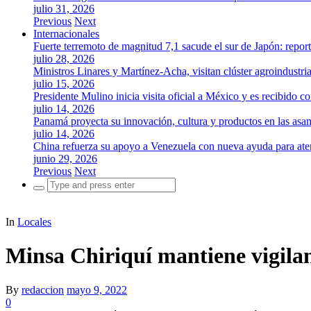
julio 31, 2026
Previous
Next
Internacionales
Fuerte terremoto de magnitud 7,1 sacude el sur de Japón: repor
julio 28, 2026
Ministros Linares y Martínez-Acha, visitan clúster agroindustr
julio 15, 2026
Presidente Mulino inicia visita oficial a México y es recibido
julio 14, 2026
Panamá proyecta su innovación, cultura y productos en las as
julio 14, 2026
China refuerza su apoyo a Venezuela con nueva ayuda para aten
junio 29, 2026
Previous
Next
Search
for:
In
Locales
Minsa Chiriquí mantiene vigilan
By
redaccion
mayo 9, 2022
0