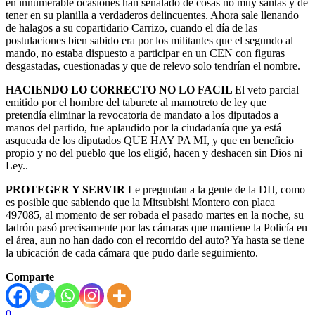
en innumerable ocasiones han señalado de cosas no muy santas y de
tener en su planilla a verdaderos delincuentes. Ahora sale llenando
de halagos a su copartidario Carrizo, cuando el día de las
postulaciones bien sabido era por los militantes que el segundo al
mando, no estaba dispuesto a participar en un CEN con figuras
desgastadas, cuestionadas y que de relevo solo tendrían el nombre.
HACIENDO LO CORRECTO NO LO FACIL
El veto parcial
emitido por el hombre del taburete al mamotreto de ley que
pretendía eliminar la revocatoria de mandato a los diputados a
manos del partido, fue aplaudido por la ciudadanía que ya está
asqueada de los diputados QUE HAY PA MI, y que en beneficio
propio y no del pueblo que los eligió, hacen y deshacen sin Dios ni
Ley..
PROTEGER Y SERVIR
Le preguntan a la gente de la DIJ, como
es posible que sabiendo que la Mitsubishi Montero con placa
497085, al momento de ser robada el pasado martes en la noche, su
ladrón pasó precisamente por las cámaras que mantiene la Policía en
el área, aun no han dado con el recorrido del auto? Ya hasta se tiene
la ubicación de cada cámara que pudo darle seguimiento.
Comparte
0