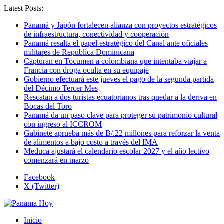
Latest Posts:
Panamá y Japón fortalecen alianza con proyectos estratégicos
de infraestructura, conectividad y cooperación
Panamá resalta el papel estratégico del Canal ante oficiales
militares de República Dominicana
Capturan en Tocumen a colombiana que intentaba viajar a
Francia con droga oculta en su equipaje
Gobierno efectuará este jueves el pago de la segunda partida
del Décimo Tercer Mes
Rescatan a dos turistas ecuatorianos tras quedar a la deriva en
Bocas del Toro
Panamá da un paso clave para proteger su patrimonio cultural
con ingreso al ICCROM
Gabinete aprueba más de B/.22 millones para reforzar la venta
de alimentos a bajo costo a través del IMA
Meduca ajustará el calendario escolar 2027 y el año lectivo
comenzará en marzo
Facebook
X (Twitter)
Inicio