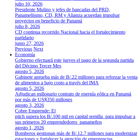
julio 10, 2026
Presidente Mulino y jefes de bancadas del PRD,
Panameñismo, CD, RM y Alianza acuerdan impulsar
proyectos en beneficio de Panamá
julio 8, 2026
CD continua recorrido Nacional hacia el fortalecimiento
partidario
junio 27, 2026
Previous
Next
Economía
Gobierno efectuará este jueves el pago de la segunda partida
del Décimo Tercer Mes
agosto 5, 2026
Gabinete aprueba más de B/.22 millones para reforzar la venta
de alimentos a bajo costo a través del IMA
agosto 5, 2026
Adjudican millonario contrato de energía eólica en Panamá
por más de US$350 millones
agosto 3, 2026
Cobre Emprende: El
pitch supera los B/.100 mil en capital semilla para impulsar a
sus primeros 20 emprendedores panameños
agosto 1, 2026
Bomberos gestionan más de B/.12.7 millones para modernizar
estaciones y fortalecer la atención de emergencias