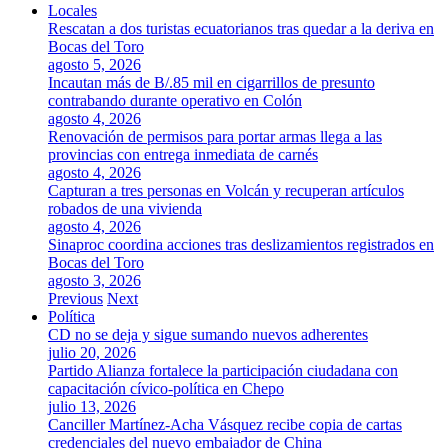
Locales
Rescatan a dos turistas ecuatorianos tras quedar a la deriva en
Bocas del Toro
agosto 5, 2026
Incautan más de B/.85 mil en cigarrillos de presunto
contrabando durante operativo en Colón
agosto 4, 2026
Renovación de permisos para portar armas llega a las
provincias con entrega inmediata de carnés
agosto 4, 2026
Capturan a tres personas en Volcán y recuperan artículos
robados de una vivienda
agosto 4, 2026
Sinaproc coordina acciones tras deslizamientos registrados en
Bocas del Toro
agosto 3, 2026
Previous
Next
Política
CD no se deja y sigue sumando nuevos adherentes
julio 20, 2026
Partido Alianza fortalece la participación ciudadana con
capacitación cívico-política en Chepo
julio 13, 2026
Canciller Martínez-Acha Vásquez recibe copia de cartas
credenciales del nuevo embajador de China