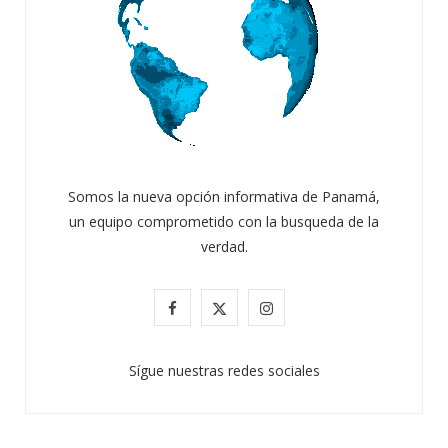
Somos la nueva opción informativa de Panamá,
un equipo comprometido con la busqueda de la
verdad.
F
X
I
a
(
n
Sígue nuestras redes sociales
c
T
s
e
w
t