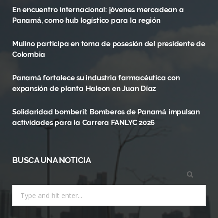
En encuentro internacional: jóvenes mercadean a
b
i
a
Panamá, como hub logístico para la región
o
t
g
Mulino participa en toma de posesión del presidente de
o
t
r
Colombia
k
e
a
Panamá fortalece su industria farmacéutica con
r
m
expansión de planta Haleon en Juan Díaz
)
Solidaridad bomberil: Bomberos de Panamá impulsan
actividades para la Carrera FANLYC 2026
BUSCA UNA NOTICIA
Search
for: