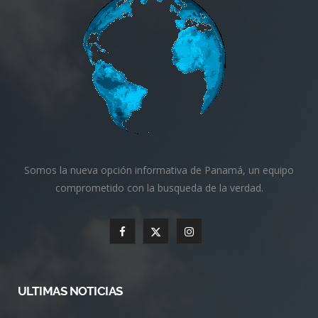
Somos la nueva opción informativa de Panamá, un equipo
comprometido con la busqueda de la verdad.
F
X
I
a
(
n
c
T
s
ULTIMAS NOTICIAS
e
w
t