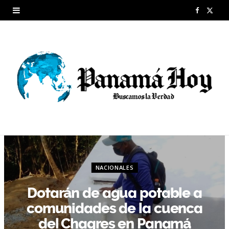
F
X
a
(
c
T
e
w
b
i
o
t
o
t
k
e
NACIONALES
r
Dotarán de agua potable a
)
comunidades de la cuenca
del Chagres en Panamá