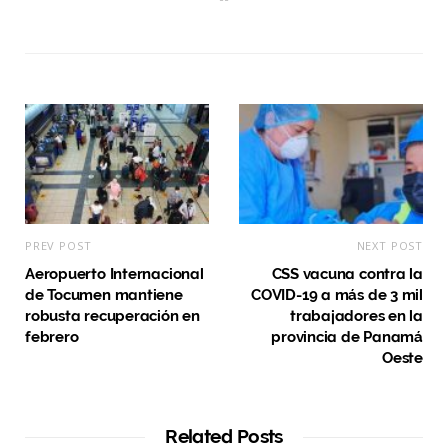
e
b
s
i
t
e
PREV POST
NEXT POST
Aeropuerto Internacional
CSS vacuna contra la
de Tocumen mantiene
COVID-19 a más de 3 mil
robusta recuperación en
trabajadores en la
febrero
provincia de Panamá
Oeste
Related Posts