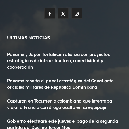
F
X
I
a
(
n
c
T
s
ULTIMAS NOTICIAS
e
w
t
Panamá y Japón fortalecen alianza con proyectos
b
i
a
estratégicos de infraestructura, conectividad y
o
t
g
cooperación
o
t
r
Panamá resalta el papel estratégico del Canal ante
oficiales militares de República Dominicana
k
e
a
r
m
Capturan en Tocumen a colombiana que intentaba
viajar a Francia con droga oculta en su equipaje
)
Gobierno efectuará este jueves el pago de la segunda
partida del Décimo Tercer Mes