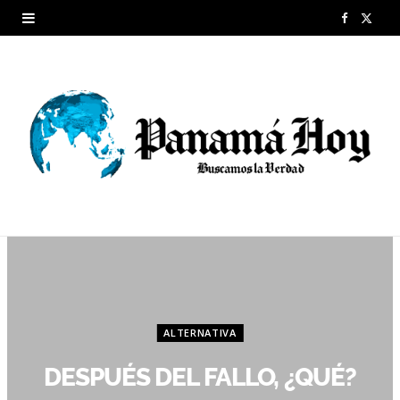
F
X
a
(
c
T
e
w
b
i
o
t
o
t
k
e
r
ALTERNATIVA
)
DESPUÉS DEL FALLO, ¿QUÉ?