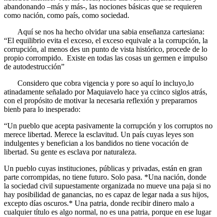
abandonando –más y más-, las nociones básicas que se requieren
como nación, como país, como sociedad.
Aquí se nos ha hecho olvidar una sabia enseñanza cartesiana:
“El equilibrio evita el exceso, el exceso equivale a la corrupción, la
corrupción, al menos des un punto de vista histórico, procede de lo
propio corrompido. Existe en todas las cosas un germen e impulso
de autodestrucción”
Considero que cobra vigencia y pore so aquí lo incluyo,lo
atinadamente señalado por Maquiavelo hace ya ccinco siglos atrás,
con el propósito de motivar la necesaria reflexión y prepararnos
bienb para lo inesperado:
“Un pueblo que acepta pasivamente la corrupción y los corruptos no
merece libertad. Merece la esclavitud. Un país cuyas leyes son
indulgentes y benefician a los bandidos no tiene vocación de
libertad. Su gente es esclava por naturaleza.
Un pueblo cuyas instituciones, públicas y privadas, están en gran
parte corrompidas, no tiene futuro. Solo pasa. *Una nación, donde
la sociedad civil supuestamente organizada no mueve una paja si no
hay posibilidad de ganancias, no es capaz de legar nada a sus hijos,
excepto días oscuros.* Una patria, donde recibir dinero malo a
cualquier título es algo normal, no es una patria, porque en ese lugar