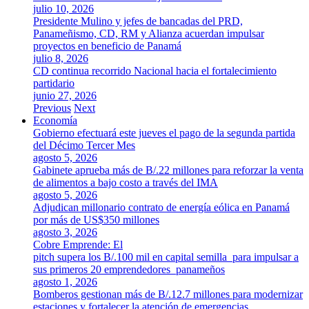
julio 10, 2026
Presidente Mulino y jefes de bancadas del PRD,
Panameñismo, CD, RM y Alianza acuerdan impulsar
proyectos en beneficio de Panamá
julio 8, 2026
CD continua recorrido Nacional hacia el fortalecimiento
partidario
junio 27, 2026
Previous
Next
Economía
Gobierno efectuará este jueves el pago de la segunda partida
del Décimo Tercer Mes
agosto 5, 2026
Gabinete aprueba más de B/.22 millones para reforzar la venta
de alimentos a bajo costo a través del IMA
agosto 5, 2026
Adjudican millonario contrato de energía eólica en Panamá
por más de US$350 millones
agosto 3, 2026
Cobre Emprende: El
pitch supera los B/.100 mil en capital semilla para impulsar a
sus primeros 20 emprendedores panameños
agosto 1, 2026
Bomberos gestionan más de B/.12.7 millones para modernizar
estaciones y fortalecer la atención de emergencias