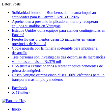
Latest Posts:
Solidaridad bomberil: Bomberos de Panamá impulsan
actividades para la Carrera FANLYC 2026
Aprehenden a presunto implicado en hurto y recuperan
equipos sustraídos en Veraguas
Estados Unidos dona equipos para atender contingencias en
Panamá
Fuertes lluvias y vientos dejan 15 incidentes en varias
provincias de Panamá
Coclé apuesta por la minería sostenible para impulsar el
desarrollo
Tres personas son investigadas tras decomiso de mercancías
valoradas en más de B/.379 mil
CSS insta a exfuncionarios a retirar cheques pendientes de
prima de antigüedad
Casco Antiguo estrena cinco buses 100% eléctricos para un
transporte más limpio y moderno
Facebook
X (Twitter)
Inicio