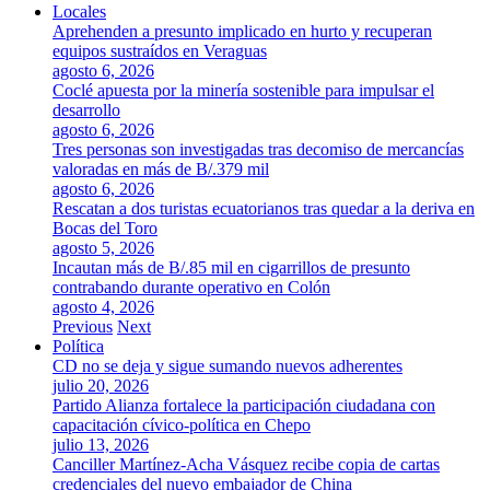
Locales
Aprehenden a presunto implicado en hurto y recuperan
equipos sustraídos en Veraguas
agosto 6, 2026
Coclé apuesta por la minería sostenible para impulsar el
desarrollo
agosto 6, 2026
Tres personas son investigadas tras decomiso de mercancías
valoradas en más de B/.379 mil
agosto 6, 2026
Rescatan a dos turistas ecuatorianos tras quedar a la deriva en
Bocas del Toro
agosto 5, 2026
Incautan más de B/.85 mil en cigarrillos de presunto
contrabando durante operativo en Colón
agosto 4, 2026
Previous
Next
Política
CD no se deja y sigue sumando nuevos adherentes
julio 20, 2026
Partido Alianza fortalece la participación ciudadana con
capacitación cívico-política en Chepo
julio 13, 2026
Canciller Martínez-Acha Vásquez recibe copia de cartas
credenciales del nuevo embajador de China