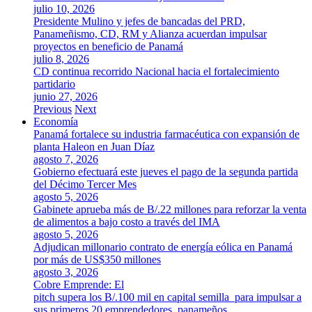
julio 10, 2026
Presidente Mulino y jefes de bancadas del PRD,
Panameñismo, CD, RM y Alianza acuerdan impulsar
proyectos en beneficio de Panamá
julio 8, 2026
CD continua recorrido Nacional hacia el fortalecimiento
partidario
junio 27, 2026
Previous
Next
Economía
Panamá fortalece su industria farmacéutica con expansión de
planta Haleon en Juan Díaz
agosto 7, 2026
Gobierno efectuará este jueves el pago de la segunda partida
del Décimo Tercer Mes
agosto 5, 2026
Gabinete aprueba más de B/.22 millones para reforzar la venta
de alimentos a bajo costo a través del IMA
agosto 5, 2026
Adjudican millonario contrato de energía eólica en Panamá
por más de US$350 millones
agosto 3, 2026
Cobre Emprende: El
pitch supera los B/.100 mil en capital semilla para impulsar a
sus primeros 20 emprendedores panameños