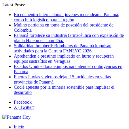
Latest Posts:
En encuentro internacional: jóvenes mercadean a Panamá,
como hub logístico para la región
Mulino participa en toma de posesión del presidente de
Colombia
Panamá fortalece su industria farmacéutica con expansión de
planta Haleon en Juan Díaz
Solidaridad bomberil: Bomberos de Panamá impulsan
actividades para la Carrera FANLYC 2026
Aprehenden a presunto implicado en hurto y recuperan
equipos sustraídos en Veraguas
Estados Unidos dona equipos para atender contingencias en
Panamá
Fuertes lluvias y vientos dejan 15 incidentes en varias
provincias de Panamá
Coclé apuesta por la minería sostenible para impulsar el
desarrollo
Facebook
X (Twitter)
Inicio