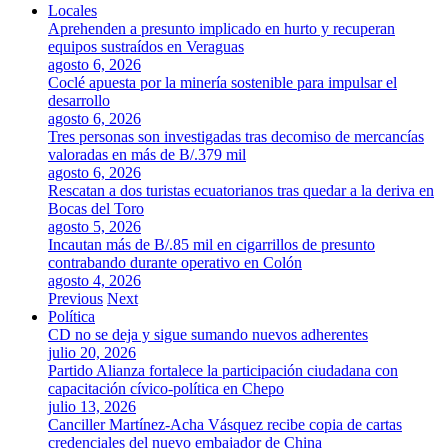
Locales
Aprehenden a presunto implicado en hurto y recuperan
equipos sustraídos en Veraguas
agosto 6, 2026
Coclé apuesta por la minería sostenible para impulsar el
desarrollo
agosto 6, 2026
Tres personas son investigadas tras decomiso de mercancías
valoradas en más de B/.379 mil
agosto 6, 2026
Rescatan a dos turistas ecuatorianos tras quedar a la deriva en
Bocas del Toro
agosto 5, 2026
Incautan más de B/.85 mil en cigarrillos de presunto
contrabando durante operativo en Colón
agosto 4, 2026
Previous
Next
Política
CD no se deja y sigue sumando nuevos adherentes
julio 20, 2026
Partido Alianza fortalece la participación ciudadana con
capacitación cívico-política en Chepo
julio 13, 2026
Canciller Martínez-Acha Vásquez recibe copia de cartas
credenciales del nuevo embajador de China