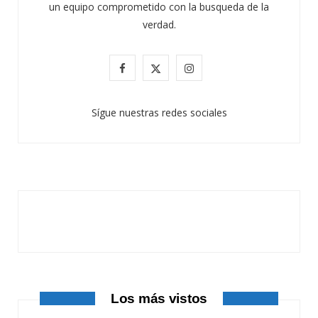
un equipo comprometido con la busqueda de la
verdad.
F
X
I
a
(
n
Sígue nuestras redes sociales
c
T
s
e
w
t
b
i
a
o
t
g
o
t
r
k
e
a
r
m
Los más vistos
)