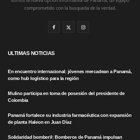
Somos la nueva opción informativa de Panamá, un equipo
comprometido con la busqueda de la verdad.
F
X
I
a
(
n
c
T
s
ULTIMAS NOTICIAS
e
w
t
En encuentro internacional: jóvenes mercadean a Panamá,
b
i
a
como hub logístico para la región
o
t
g
Mulino participa en toma de posesión del presidente de
o
t
r
Colombia
k
e
a
Panamá fortalece su industria farmacéutica con expansión
r
m
de planta Haleon en Juan Díaz
)
Solidaridad bomberil: Bomberos de Panamá impulsan