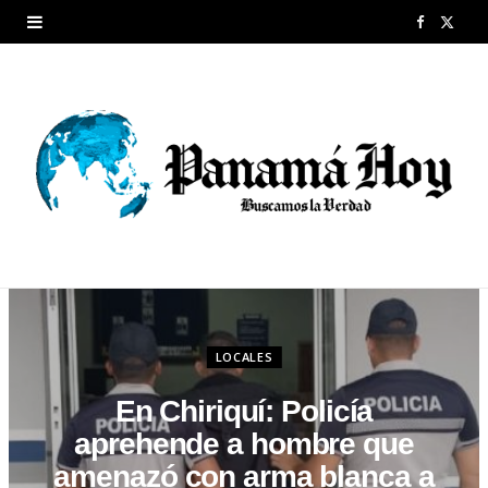
F
X
a
(
c
T
e
w
b
i
o
t
o
t
k
e
LOCALES
r
En Chiriquí: Policía
)
aprehende a hombre que
amenazó con arma blanca a