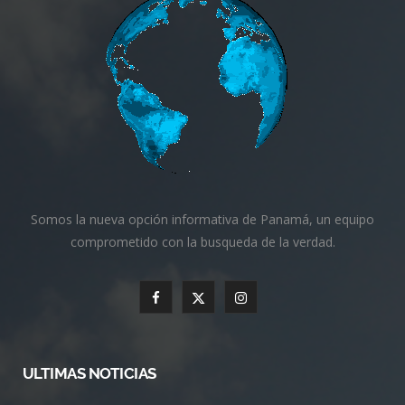
Somos la nueva opción informativa de Panamá, un equipo
comprometido con la busqueda de la verdad.
F
X
I
a
(
n
c
T
s
ULTIMAS NOTICIAS
e
w
t