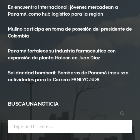
En encuentro internacional: jóvenes mercadean a
b
i
a
Panamá, como hub logístico para la región
o
t
g
Mulino participa en toma de posesión del presidente de
o
t
r
Colombia
k
e
a
Panamá fortalece su industria farmacéutica con
r
m
expansión de planta Haleon en Juan Díaz
)
Solidaridad bomberil: Bomberos de Panamá impulsan
actividades para la Carrera FANLYC 2026
BUSCA UNA NOTICIA
Search
for: