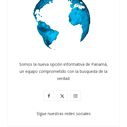
Somos la nueva opción informativa de Panamá,
un equipo comprometido con la busqueda de la
verdad.
F
X
I
a
(
n
Sígue nuestras redes sociales
c
T
s
e
w
t