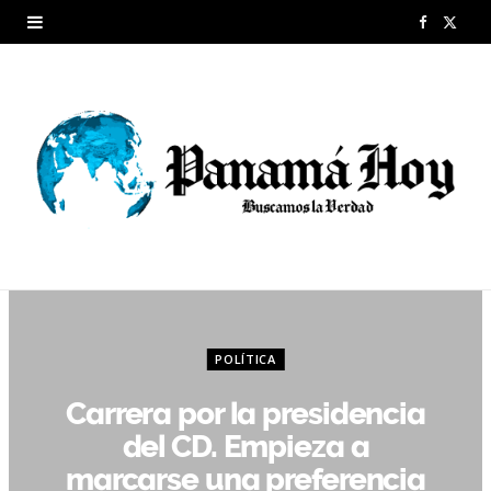
F
X
a
(
c
T
e
w
b
i
o
t
o
t
k
e
POLÍTICA
r
Carrera por la presidencia
)
del CD. Empieza a
marcarse una preferencia