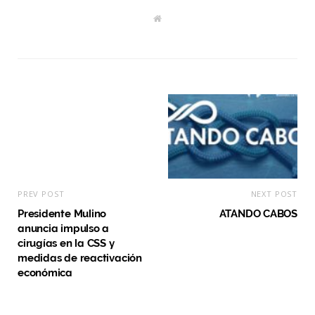
W
e
b
s
i
t
e
PREV POST
NEXT POST
Presidente Mulino
ATANDO CABOS
anuncia impulso a
cirugías en la CSS y
medidas de reactivación
económica