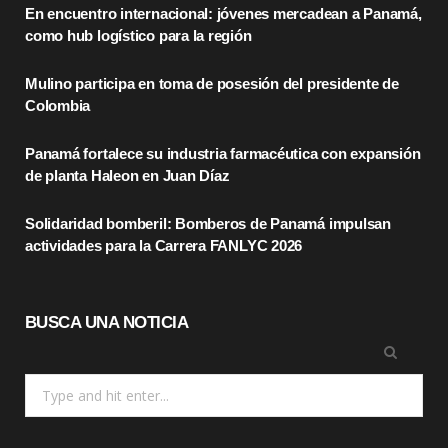
En encuentro internacional: jóvenes mercadean a Panamá,
b
i
a
como hub logístico para la región
o
t
g
Mulino participa en toma de posesión del presidente de
o
t
r
Colombia
k
e
a
Panamá fortalece su industria farmacéutica con expansión
r
m
de planta Haleon en Juan Díaz
)
Solidaridad bomberil: Bomberos de Panamá impulsan
actividades para la Carrera FANLYC 2026
BUSCA UNA NOTICIA
Search
for: