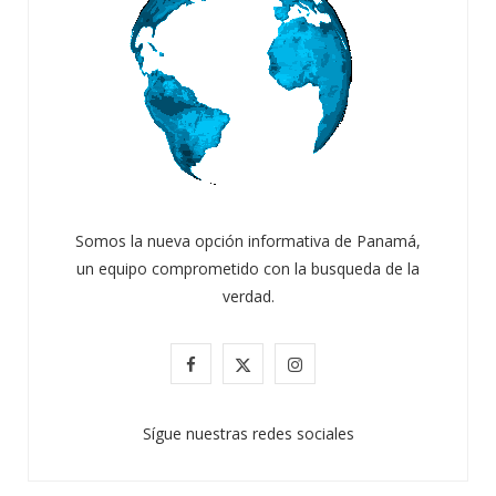
Somos la nueva opción informativa de Panamá,
un equipo comprometido con la busqueda de la
verdad.
F
X
I
a
(
n
Sígue nuestras redes sociales
c
T
s
e
w
t