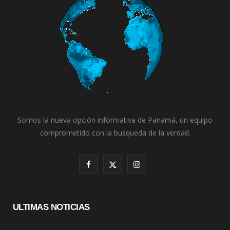
Somos la nueva opción informativa de Panamá, un equipo
comprometido con la busqueda de la verdad.
F
X
I
a
(
n
c
T
s
ULTIMAS NOTICIAS
e
w
t