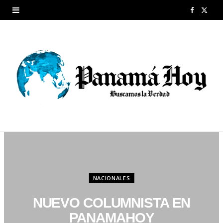
F
X
a
(
c
T
e
w
b
i
o
t
o
t
k
e
r
NACIONALES
)
NUEVO COLUMNISTA EN
PANAMAHOY