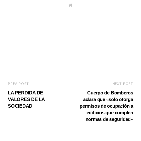
W
e
b
s
i
t
e
PREV POST
NEXT POST
LA PERDIDA DE
Cuerpo de Bomberos
VALORES DE LA
aclara que «solo otorga
SOCIEDAD
permisos de ocupación a
edificios que cumplen
normas de seguridad»