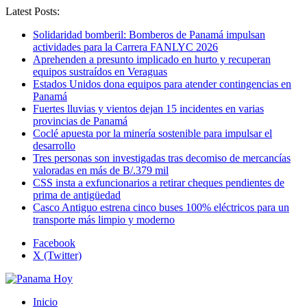
Latest Posts:
Solidaridad bomberil: Bomberos de Panamá impulsan
actividades para la Carrera FANLYC 2026
Aprehenden a presunto implicado en hurto y recuperan
equipos sustraídos en Veraguas
Estados Unidos dona equipos para atender contingencias en
Panamá
Fuertes lluvias y vientos dejan 15 incidentes en varias
provincias de Panamá
Coclé apuesta por la minería sostenible para impulsar el
desarrollo
Tres personas son investigadas tras decomiso de mercancías
valoradas en más de B/.379 mil
CSS insta a exfuncionarios a retirar cheques pendientes de
prima de antigüedad
Casco Antiguo estrena cinco buses 100% eléctricos para un
transporte más limpio y moderno
Facebook
X (Twitter)
Inicio