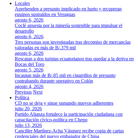
Locales
Aprehenden a presunto implicado en hurto y recuperan
equipos sustraídos en Veraguas
agosto 6, 2026
Coclé apuesta por la minería sostenible para impulsar el
desarrollo
agosto 6, 2026
Tres personas son investigadas tras decomiso de mercancías
valoradas en más de B/.379 mil
agosto 6, 2026
Rescatan a dos turistas ecuatorianos tras quedar a la deriva en
Bocas del Toro
agosto 5, 2026
Incautan más de B/.85 mil en cigarrillos de presunto
contrabando durante operativo en Colón
agosto 4, 2026
Previous
Next
Política
CD no se deja y sigue sumando nuevos adherentes
julio 20, 2026
Partido Alianza fortalece la participación ciudadana con
capacitación cívico-política en Chepo
julio 13, 2026
Canciller Martínez-Acha Vásquez recibe copia de cartas
credenciales del nuevo embajador de China