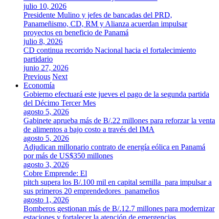
julio 10, 2026
Presidente Mulino y jefes de bancadas del PRD,
Panameñismo, CD, RM y Alianza acuerdan impulsar
proyectos en beneficio de Panamá
julio 8, 2026
CD continua recorrido Nacional hacia el fortalecimiento
partidario
junio 27, 2026
Previous
Next
Economía
Gobierno efectuará este jueves el pago de la segunda partida
del Décimo Tercer Mes
agosto 5, 2026
Gabinete aprueba más de B/.22 millones para reforzar la venta
de alimentos a bajo costo a través del IMA
agosto 5, 2026
Adjudican millonario contrato de energía eólica en Panamá
por más de US$350 millones
agosto 3, 2026
Cobre Emprende: El
pitch supera los B/.100 mil en capital semilla para impulsar a
sus primeros 20 emprendedores panameños
agosto 1, 2026
Bomberos gestionan más de B/.12.7 millones para modernizar
estaciones y fortalecer la atención de emergencias