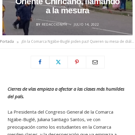
Oriente Chiricano, llamando
a la mesura
BY
REDACCIONPH
JULIO 14, 2022
»
Portada
¡En la Comarca Ngäbe-Buglé piden paz! Quieren su mesa de diálogo en el Oriente Chiricano, llamando a la mesura
Cierres de vías empieza a afectar a las clases más humildes
del país.
La Presidenta del Congreso General de la Comarca
Ngäbe-Buglé, Juliana Santiago Santos, ve con
preocupación como los estudiantes en la Comarca
pierden clases, y la desesperación que ya empieza a