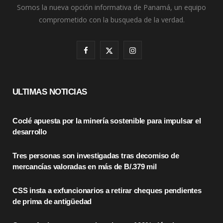
Somos la nueva opción informativa de Panamá, un equipo
comprometido con la busqueda de la verdad.
F
X
I
a
(
n
c
T
s
ULTIMAS NOTICIAS
e
w
t
Coclé apuesta por la minería sostenible para impulsar el
b
i
a
desarrollo
o
t
g
Tres personas son investigadas tras decomiso de
o
t
r
mercancías valoradas en más de B/.379 mil
k
e
a
CSS insta a exfuncionarios a retirar cheques pendientes
r
m
de prima de antigüedad
)