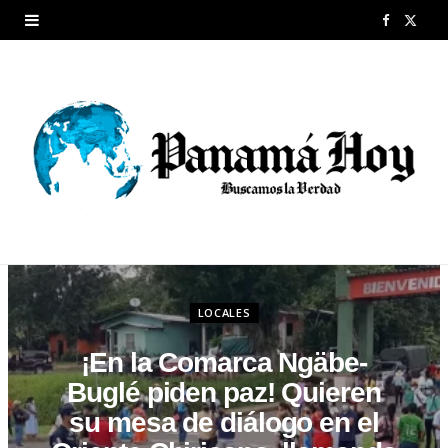
F
X
a
(
c
T
e
w
b
i
o
t
o
t
k
e
LOCALES
r
¡En la Comarca Ngäbe-
)
Buglé piden paz! Quieren
su mesa de diálogo en el