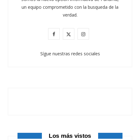
un equipo comprometido con la busqueda de la
verdad.
F
X
I
a
(
n
Sígue nuestras redes sociales
c
T
s
e
w
t
b
i
a
o
t
g
o
t
r
k
e
a
r
m
Los más vistos
)