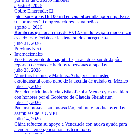
por más de US$350 millones
agosto 3, 2026
Cobre Emprende: El
pitch supera los B/.100 mil en capital semilla para impulsar a
sus primeros 20 emprendedores panameños
agosto 1, 2026
Bomberos gestionan más de B/.12.7 millones para modernizar
estaciones y fortalecer la atención de emergencias
julio 31, 2026
Previous
Next
Internacionales
Fuerte terremoto de magnitud 7,1 sacude el sur de Japón:
reportan decenas de heridos y personas atrapadas
julio 28, 2026
Ministros Linares y Martínez-Acha, visitan clúster
agroindustrial como parte de la agenda de trabajo en México
julio 15, 2026
Presidente Mulino inicia visita oficial a México y es recibido
con honores por el Gobierno de Claudia Sheinbaum
julio 14, 2026
Panamá proyecta su innovación, cultura y productos en las
asambleas de la OMPI
julio 14, 2026
China refuerza su apoyo a Venezuela con nueva ayuda para
atender la emergencia tras los terremotos