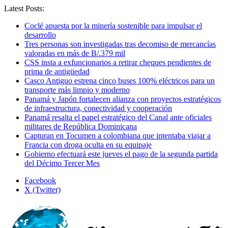
Latest Posts:
Coclé apuesta por la minería sostenible para impulsar el
desarrollo
Tres personas son investigadas tras decomiso de mercancías
valoradas en más de B/.379 mil
CSS insta a exfuncionarios a retirar cheques pendientes de
prima de antigüedad
Casco Antiguo estrena cinco buses 100% eléctricos para un
transporte más limpio y moderno
Panamá y Japón fortalecen alianza con proyectos estratégicos
de infraestructura, conectividad y cooperación
Panamá resalta el papel estratégico del Canal ante oficiales
militares de República Dominicana
Capturan en Tocumen a colombiana que intentaba viajar a
Francia con droga oculta en su equipaje
Gobierno efectuará este jueves el pago de la segunda partida
del Décimo Tercer Mes
Facebook
X (Twitter)