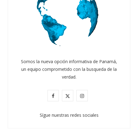
Somos la nueva opción informativa de Panamá,
un equipo comprometido con la busqueda de la
verdad.
F
X
I
a
(
n
Sígue nuestras redes sociales
c
T
s
e
w
t