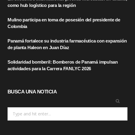
b
i
a
como hub logístico para la región
o
t
g
Mulino participa en toma de posesión del presidente de
o
t
r
Colombia
k
e
a
Panamá fortalece su industria farmacéutica con expansión
r
m
de planta Haleon en Juan Díaz
)
Solidaridad bomberil: Bomberos de Panamá impulsan
actividades para la Carrera FANLYC 2026
BUSCA UNA NOTICIA
Search
for: