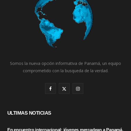
Somos la nueva opción informativa de Panamá, un equipo
comprometido con la busqueda de la verdad.
F
X
I
a
(
n
c
T
s
ULTIMAS NOTICIAS
e
w
t
En encuentro internacional: jóvenes mercadean a Panamá,