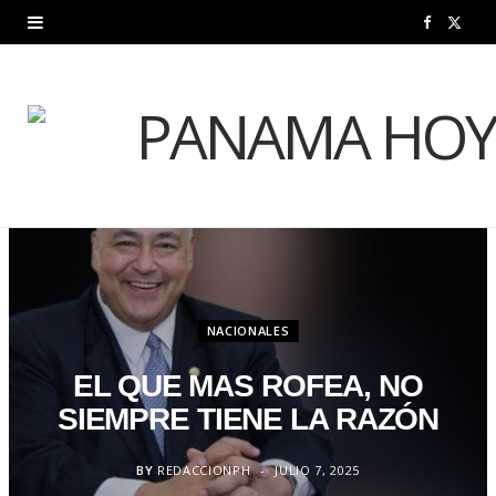
F
X
a
(
c
T
e
w
b
i
o
t
o
t
NACIONALES
k
e
EL QUE MAS ROFEA, NO
r
SIEMPRE TIENE LA RAZÓN
)
BY
REDACCIONPH
JULIO 7, 2025