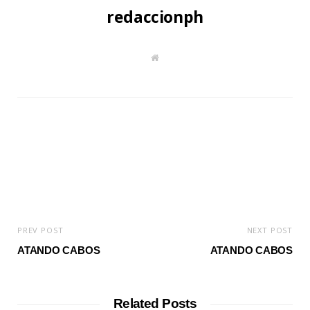
redaccionph
W
e
b
s
i
t
e
PREV POST
NEXT POST
ATANDO CABOS
ATANDO CABOS
Related Posts