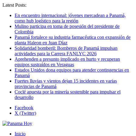
Latest Posts:
En encuentro internacional: jóvenes mercadean a Panamá,
como hub logístico para la región
Mulino participa en toma de posesión del presidente de
Colombia
Panamá fortalece su industria farmacéutica con expansión de
planta Haleon en Juan Díaz
Solidaridad bomberil: Bomberos de Panamá impulsan
actividades para la Carrera FANLYC 2026
Aprehenden a presunto implicado en hurto y recuperan
equipos sustraídos en Veraguas
Estados Unidos dona equipos para atender contingencias en
Panamá
Fuertes lluvias y vientos dejan 15 incidentes en varias
provincias de Panamá
Coclé apuesta por la minería sostenible para impulsar el
desarrollo
Facebook
X (Twitter)
Inicio