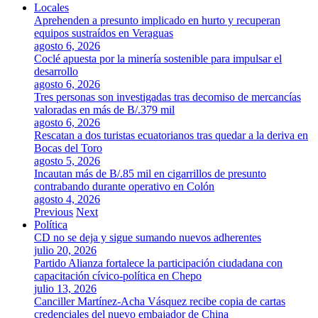
Locales
Aprehenden a presunto implicado en hurto y recuperan
equipos sustraídos en Veraguas
agosto 6, 2026
Coclé apuesta por la minería sostenible para impulsar el
desarrollo
agosto 6, 2026
Tres personas son investigadas tras decomiso de mercancías
valoradas en más de B/.379 mil
agosto 6, 2026
Rescatan a dos turistas ecuatorianos tras quedar a la deriva en
Bocas del Toro
agosto 5, 2026
Incautan más de B/.85 mil en cigarrillos de presunto
contrabando durante operativo en Colón
agosto 4, 2026
Previous
Next
Política
CD no se deja y sigue sumando nuevos adherentes
julio 20, 2026
Partido Alianza fortalece la participación ciudadana con
capacitación cívico-política en Chepo
julio 13, 2026
Canciller Martínez-Acha Vásquez recibe copia de cartas
credenciales del nuevo embajador de China