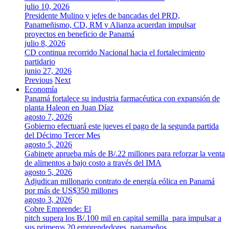
julio 10, 2026
Presidente Mulino y jefes de bancadas del PRD,
Panameñismo, CD, RM y Alianza acuerdan impulsar
proyectos en beneficio de Panamá
julio 8, 2026
CD continua recorrido Nacional hacia el fortalecimiento
partidario
junio 27, 2026
Previous
Next
Economía
Panamá fortalece su industria farmacéutica con expansión de
planta Haleon en Juan Díaz
agosto 7, 2026
Gobierno efectuará este jueves el pago de la segunda partida
del Décimo Tercer Mes
agosto 5, 2026
Gabinete aprueba más de B/.22 millones para reforzar la venta
de alimentos a bajo costo a través del IMA
agosto 5, 2026
Adjudican millonario contrato de energía eólica en Panamá
por más de US$350 millones
agosto 3, 2026
Cobre Emprende: El
pitch supera los B/.100 mil en capital semilla para impulsar a
sus primeros 20 emprendedores panameños