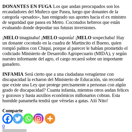
DONANTES EN FUGA
Los que andan preocupados son los
recaudadores del Muñeco que Pasea, luego que donantes de la
categoría «pesados», han emigrado sus aportes hacia el ex ministro
de seguridad que pasea en Metro. Cocotudos hebreos que están
evaluando donde depositar sus futuras inversiones.
¡
MELO
imaginaba! ¡
MELO
suponía! ¡
MELO
sospechaba! Hay
un donante cocotudo en la cuadra de Martincito el Bueno, quien
rompió palitos con Chiqui, porque al parecer le habían prometido el
codiciado Ministerio de Desarrollo Agropecuario (MIDA), y según
nuestro informante del agro, el cargo recaerá sobre un importante
ganadero.
INFAMIA
Será cierto que a una ciudadana veragüense con
discapacidad la echaron del Ministerio de Educación, sin recordar
que existe una Ley que protege precisamente a personas con algún
grado de discapacidad? Cuanta infamia, mientras otros andan felices
y gozosos y hasta auxilios económicos millonarios cobran. Esta
humilde panameña tendrá que vérselas a gatas. Aló Nito!
Comparte
0