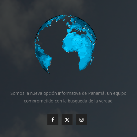
Somos la nueva opción informativa de Panamá, un equipo
comprometido con la busqueda de la verdad.
F
X
I
a
(
n