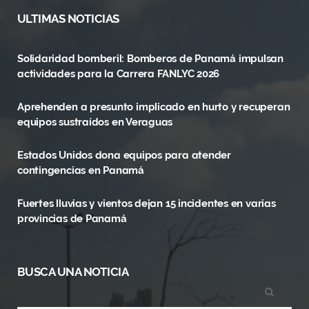
c
T
s
ULTIMAS NOTICIAS
e
w
t
Solidaridad bomberil: Bomberos de Panamá impulsan
b
i
a
actividades para la Carrera FANLYC 2026
o
t
g
Aprehenden a presunto implicado en hurto y recuperan
o
t
r
equipos sustraídos en Veraguas
k
e
a
Estados Unidos dona equipos para atender
r
m
contingencias en Panamá
)
Fuertes lluvias y vientos dejan 15 incidentes en varias
provincias de Panamá
BUSCA UNA NOTICIA