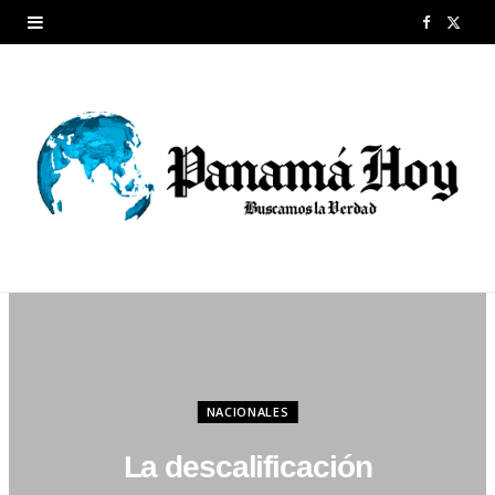
F
X
a
(
c
T
e
w
b
i
o
t
o
t
k
e
r
NACIONALES
)
La descalificación