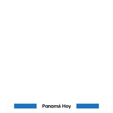
ATANDO CABOS
ATANDO CABOS
AGOSTO 4, 2026
Panamá Hoy