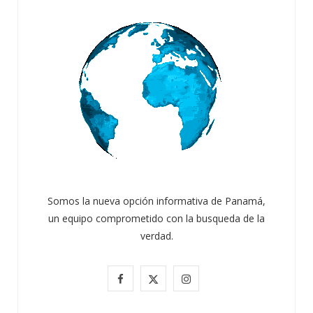
Somos la nueva opción informativa de Panamá,
un equipo comprometido con la busqueda de la
verdad.
ATANDO CABOS
F
X
I
JULIO 30, 2026
a
(
n