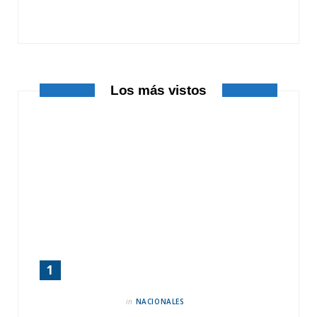
o
t
r
k
e
a
r
m
Los más vistos
)
in
NACIONALES