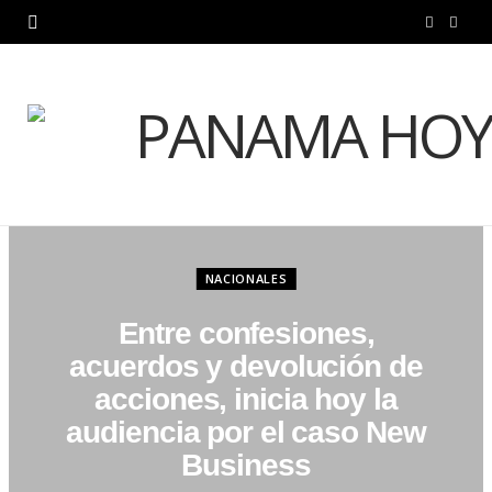
F
X
a
(
c
T
e
w
b
i
o
t
NACIONALES
o
t
Entre confesiones,
k
e
acuerdos y devolución de
r
acciones, inicia hoy la
)
audiencia por el caso New
Business