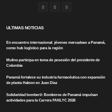
F
X
I
a
(
n
c
T
s
ULTIMAS NOTICIAS
e
w
t
En encuentro internacional: jóvenes mercadean a Panamá,
b
i
a
como hub logístico para la región
o
t
g
Mulino participa en toma de posesión del presidente de
o
t
r
Colombia
k
e
a
Panamá fortalece su industria farmacéutica con expansión
r
m
de planta Haleon en Juan Díaz
)
Solidaridad bomberil: Bomberos de Panamá impulsan
actividades para la Carrera FANLYC 2026