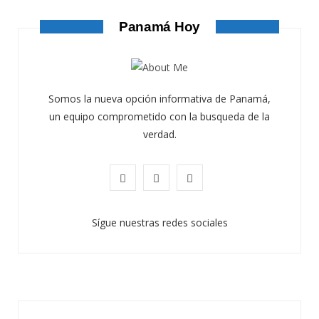
Panamá Hoy
Somos la nueva opción informativa de Panamá,
un equipo comprometido con la busqueda de la
verdad.
F
X
I
a
(
n
Sígue nuestras redes sociales
c
T
s
e
w
t
b
i
a
o
t
g