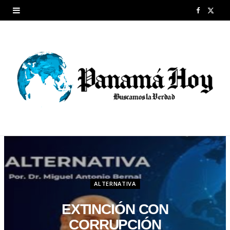
F
X
a
(
c
T
e
w
b
i
o
t
o
t
k
e
r
ALTERNATIVA
)
EXTINCIÓN CON
CORRUPCIÓN