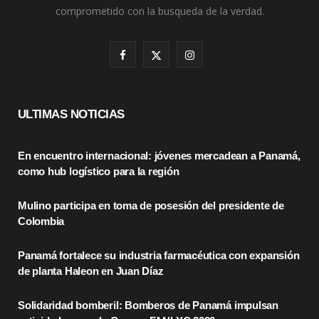
comprometido con la busqueda de la verdad.
F
X
I
a
(
n
c
T
s
ULTIMAS NOTICIAS
e
w
t
En encuentro internacional: jóvenes mercadean a Panamá,
b
i
a
como hub logístico para la región
o
t
g
Mulino participa en toma de posesión del presidente de
o
t
r
Colombia
k
e
a
Panamá fortalece su industria farmacéutica con expansión
r
m
de planta Haleon en Juan Díaz
)
Solidaridad bomberil: Bomberos de Panamá impulsan