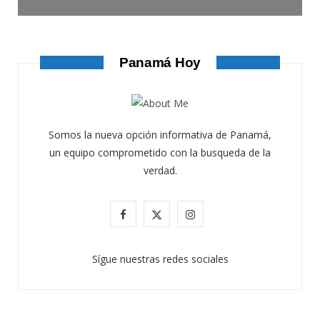
Panamá Hoy
Somos la nueva opción informativa de Panamá,
un equipo comprometido con la busqueda de la
verdad.
F
X
I
a
(
n
Sígue nuestras redes sociales
c
T
s
e
w
t
b
i
a