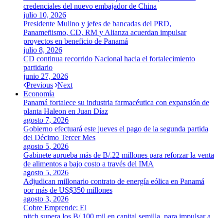
credenciales del nuevo embajador de China
julio 10, 2026
Presidente Mulino y jefes de bancadas del PRD,
Panameñismo, CD, RM y Alianza acuerdan impulsar
proyectos en beneficio de Panamá
julio 8, 2026
CD continua recorrido Nacional hacia el fortalecimiento
partidario
junio 27, 2026
Previous
Next
Economía
Panamá fortalece su industria farmacéutica con expansión de
planta Haleon en Juan Díaz
agosto 7, 2026
Gobierno efectuará este jueves el pago de la segunda partida
del Décimo Tercer Mes
agosto 5, 2026
Gabinete aprueba más de B/.22 millones para reforzar la venta
de alimentos a bajo costo a través del IMA
agosto 5, 2026
Adjudican millonario contrato de energía eólica en Panamá
por más de US$350 millones
agosto 3, 2026
Cobre Emprende: El
pitch supera los B/.100 mil en capital semilla para impulsar a