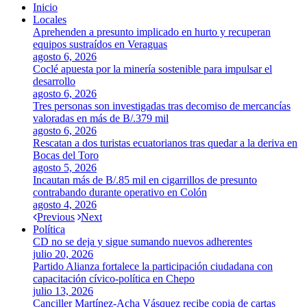
Inicio
Locales
Aprehenden a presunto implicado en hurto y recuperan
equipos sustraídos en Veraguas
agosto 6, 2026
Coclé apuesta por la minería sostenible para impulsar el
desarrollo
agosto 6, 2026
Tres personas son investigadas tras decomiso de mercancías
valoradas en más de B/.379 mil
agosto 6, 2026
Rescatan a dos turistas ecuatorianos tras quedar a la deriva en
Bocas del Toro
agosto 5, 2026
Incautan más de B/.85 mil en cigarrillos de presunto
contrabando durante operativo en Colón
agosto 4, 2026
Previous
Next
Política
CD no se deja y sigue sumando nuevos adherentes
julio 20, 2026
Partido Alianza fortalece la participación ciudadana con
capacitación cívico-política en Chepo
julio 13, 2026
Canciller Martínez-Acha Vásquez recibe copia de cartas