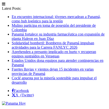
Latest Posts:
En encuentro internacional: jóvenes mercadean a Panamá,
como hub logístico para la región
Mulino participa en toma de posesión del presidente de
Colombia
Panamá fortalece su industria farmacéutica con expansión de
planta Haleon en Juan Díaz
Solidaridad bomberil: Bomberos de Panamá impulsan
actividades para la Carrera FANLYC 2026
Aprehenden a presunto implicado en hurto y recuperan
equipos sustraídos en Veraguas
Estados Unidos dona equipos para atender contingencias en
Panamá
Fuertes lluvias y vientos dejan 15 incidentes en varias
provincias de Panamá
Coclé apuesta por la minería sostenible para impulsar el
desarrollo
Facebook
X (Twitter)