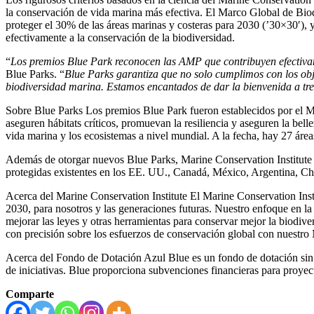
la conservación de vida marina más efectiva. El Marco Global de Bi
proteger el 30% de las áreas marinas y costeras para 2030 (’30×30′), 
efectivamente a la conservación de la biodiversidad.
“
Los premios Blue Park reconocen las AMP que contribuyen efectivam
Blue Parks. “
Blue Parks garantiza que no solo cumplimos con los obj
biodiversidad marina. Estamos encantados de dar la bienvenida a t
Sobre Blue Parks Los premios Blue Park fueron establecidos por el Ma
aseguren hábitats críticos, promuevan la resiliencia y aseguren la bel
vida marina y los ecosistemas a nivel mundial. A la fecha, hay 27 ár
Además de otorgar nuevos Blue Parks, Marine Conservation Institute 
protegidas existentes en los EE. UU., Canadá, México, Argentina, Ch
Acerca del Marine Conservation Institute El Marine Conservation Inst
2030, para nosotros y las generaciones futuras. Nuestro enfoque en la 
mejorar las leyes y otras herramientas para conservar mejor la biodive
con precisión sobre los esfuerzos de conservación global con nuestro
Acerca del Fondo de Dotación Azul Blue es un fondo de dotación sin f
de iniciativas. Blue proporciona subvenciones financieras para proyecto
Comparte