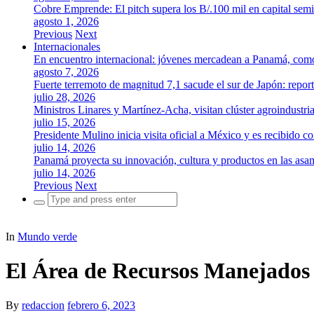
Cobre Emprende: El pitch supera los B/.100 mil en capital se
agosto 1, 2026
Previous
Next
Internacionales
En encuentro internacional: jóvenes mercadean a Panamá, como 
agosto 7, 2026
Fuerte terremoto de magnitud 7,1 sacude el sur de Japón: repor
julio 28, 2026
Ministros Linares y Martínez-Acha, visitan clúster agroindustr
julio 15, 2026
Presidente Mulino inicia visita oficial a México y es recibido
julio 14, 2026
Panamá proyecta su innovación, cultura y productos en las as
julio 14, 2026
Previous
Next
Search
for:
In
Mundo verde
El Área de Recursos Manejados 
By
redaccion
febrero 6, 2023