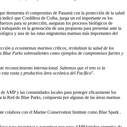
 que demuestra el compromiso de Panamá con la protección de la salud
indicó que Cordillera de Coiba, juega un rol importante en los
sfuerzos para su protección, aseguran los procesos biológicos de
trabajando en la generación de una propuesta para presentar ante la
lógica y una de las rutas migratorias marinas más importantes del
ción a ecosistemas marinos críticos, revitalizan la salud de los
os Blue Parks sobresalientes como ejemplos de compromisos fuertes y
e reconocimiento internacional. Sabemos que el reto es la
 esta vasta y productiva área oceánica del Pacífico
”.
es de AMP y las comunidades locales para proteger eficazmente los
a la Red de Blue Parks, compuesta por algunas de las áreas marinas
e colabora con el Marine Conservation Institute como Blue Spark .
 clave para investigar y garantizar que estas AMP brinden ejemplos de