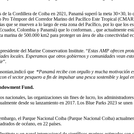
os de la Cordillera de Coiba en 2021, Panamá superó la meta 30×30, lo
ico Pro Témpore del Corredor Marino del Pacífico Este Tropical (CMAR) 
as que se mueven a lo largo de esta zona del Pacífico, por lo que los e
, Ecuador, Colombia y Panamá) que lo conforman. , que actualmente está 
 marina de 500.000 km2 para proteger un área de alta conectividad eco
presidente del Marine Conservation Institute. “
Estas AMP ofrecen protec
idades locales. Esperamos que otros gobiernos y comunidades vean est
ir
”.
thsonian,indicó que
“
Panamá recibe con orgullo y mucha motivación est
n el sector pesquero a fin de impulsar una pesca sostenible y legal en
 Endowment Fund.
s nacionales, las organizaciones sin fines de lucro, los administrador
anualmente desde su lanzamiento en 2017. Los Blue Parks 2023 se unen 
 embargo, el Parque Nacional Coiba (Parque Nacional Coiba) actualment
uadrados de océano, en 22 países.
Institute y un panel internacional de científicos marinos estimados son