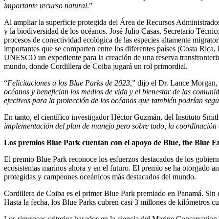
importante recurso natural
.”
Al ampliar la superficie protegida del Área de Recursos Administrad
y la biodiversidad de los océanos. José Julio Casas, Secretario Técn
procesos de conectividad ecológica de las especies altamente migratori
importantes que se comparten entre los diferentes países (Costa Rica
UNESCO un expediente para la creación de una reserva transfronteriza
mundo, donde Cordillera de Coiba jugará un rol primordial.
“
Felicitaciones a los Blue Parks de 2023,
” dijo el Dr. Lance Morgan, 
océanos y benefician los medios de vida y el bienestar de las comun
efectivos para la protección de los océanos que también podrían segu
En tanto, el científico investigador Héctor Guzmán, del Instituto Smi
implementación del plan de manejo pero sobre todo, la coordinación co
Los premios Blue Park cuentan con el apoyo de Blue, the Blue
El premio Blue Park reconoce los esfuerzos destacados de los gobierno
ecosistemas marinos ahora y en el futuro. El premio se ha otorgado 
protegidas y campeones oceánicos más destacados del mundo.
Cordillera de Coiba es el primer Blue Park premiado en Panamá. Sin
Hasta la fecha, los Blue Parks cubren casi 3 millones de kilómetros c
Los rigurosos criterios basados en la ciencia del Marine Conservation 