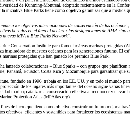
odiversidad de Kunming-Montreal, adoptado recientemente en la Confer
y la iniciativa Blue Parks tiene como objetivo garantizar que a medida 
ente a los objetivos internacionales de conservación de los océanos
”,
etivos basados en el área al acelerar las designaciones de AMP, sino 
res nuevas MPA a Blue Parks Network
”.
rine Conservation Institute para fomentar áreas marinas protegidas (AM
leza inspiradora de nuestros océanos para las generaciones futuras. El e
eas marinas protegidas que han ganado los premios Blue Park.
ha lanzado colaboraciones – Blue Sparks – con grupos que planifican n
ile, Panamá, Ecuador, Costa Rica y Mozambique para garantizar que sus
itute, fundado en 1996, trabaja en los EE. UU. y en todo el mundo par
protección de los lugares más importantes del océano sigue varias líneas
rsidad marina; catalizar la conservación efectiva al reconocer y elevar
 Marine Protection Atlas (MPAtlas.org).
ines de lucro que tiene como objetivo construir un futuro mejor a travé
s efectivos, eficientes y sostenibles para fortalecer los ecosistemas ma