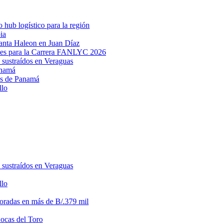
hub logístico para la región
ia
lanta Haleon en Juan Díaz
des para la Carrera FANLYC 2026
 sustraídos en Veraguas
anamá
ias de Panamá
llo
 sustraídos en Veraguas
llo
loradas en más de B/.379 mil
Bocas del Toro