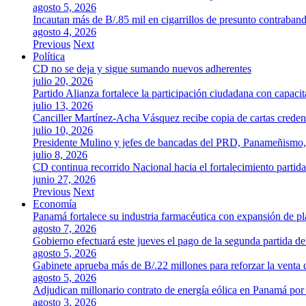
agosto 5, 2026
Incautan más de B/.85 mil en cigarrillos de presunto contraban
agosto 4, 2026
Previous
Next
Política
CD no se deja y sigue sumando nuevos adherentes
julio 20, 2026
Partido Alianza fortalece la participación ciudadana con capaci
julio 13, 2026
Canciller Martínez-Acha Vásquez recibe copia de cartas crede
julio 10, 2026
Presidente Mulino y jefes de bancadas del PRD, Panameñismo
julio 8, 2026
CD continua recorrido Nacional hacia el fortalecimiento partida
junio 27, 2026
Previous
Next
Economía
Panamá fortalece su industria farmacéutica con expansión de p
agosto 7, 2026
Gobierno efectuará este jueves el pago de la segunda partida 
agosto 5, 2026
Gabinete aprueba más de B/.22 millones para reforzar la venta 
agosto 5, 2026
Adjudican millonario contrato de energía eólica en Panamá po
agosto 3, 2026