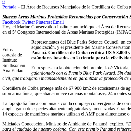
0
Portada
»
El Área de Recursos Manejados de la Cordillera de Coiba 
Share
Nuevas Áreas Marinas Protegidas Reconocidas por Conservación S
Facebook
Twitter
Pinterest
Email
Hoy, el Marine Conservation Institute anunció que el Área de Recurso
en el 5º Congreso Internacional de Áreas Marinas Protegidas (IMPAC
Representantes del Blue Parks Science Council, un co
adjudicación, y el presidente del Marine Conservation
Fotos
Panamá.
Cordillera de Coiba recibirá US $ 8,000 y
cortesía de
estándares basados en la ciencia para la efectivida
Instituto
Smithsonian-
En respuesta a la obtención del premio, José Victoria
Ana Endara.
galardonado con el Premio Blue Park Award. Sin duda,
civil, que trabajaron incansablemente en garantizar la protección de 
Cordillera de Coiba protege más de 67.900 km2 de ecosistemas de agua
submarina única, que abarca nueve cadenas montañosas, 24 montes sub
La topografía única combinada con la compleja convergencia de corrie
amplia gama de especies altamente migratorias y amenazadas. Grandes 
14 especies de mamíferos marinos utilizan el AMP para alimentarse o 
Milciades Concepción, Ministro de Ambiente de Panamá, explicó,
“El
para el cuidado de nuestro océano. Con este premio Panamá refuerza s