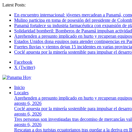
Latest Posts:
En encuentro internacional: jóvenes mercadean a Panamá, como 
Mulino participa en toma de posesión del presidente de Colomb
Panamá fortalece su industria farmacéutica con expansión de p
Solidaridad bomberil: Bomberos de Panamá impulsan activida
Aprehenden a presunto implicado en hurto y recuperan equipos
Estados Unidos dona equipos para atender contingencias en P
Fuertes lluvias y vientos dejan 15 incidentes en varias provinc
Coclé apuesta por la minería sostenible para impulsar el desarro
Facebook
X (Twitter)
Inicio
Locales
Aprehenden a presunto implicado en hurto y recuperan equipos
agosto 6, 2026
Coclé apuesta por la minería sostenible para impulsar el desarro
agosto 6, 2026
Tres personas son investigadas tras decomiso de mercancías va
agosto 6, 2026
Rescatan a dos turistas ecuatorianos tras quedar a la deriva en 