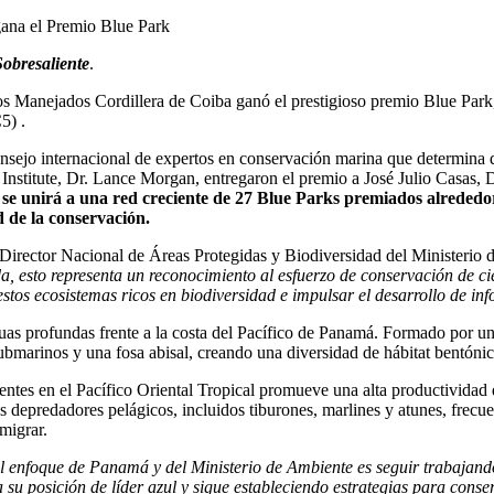
gana el Premio Blue Park
obresaliente
.
s Manejados Cordillera de Coiba ganó el prestigioso premio Blue Park,
5) .
nsejo internacional de expertos en conservación marina que determina q
 Institute, Dr. Lance Morgan, entregaron el premio a José Julio Casas,
 se unirá a una red creciente de 27 Blue Parks premiados alrededo
d de la conservación.
, Director Nacional de Áreas Protegidas y Biodiversidad del Ministerio
 esto representa un reconocimiento al esfuerzo de conservación de cie
estos ecosistemas ricos en biodiversidad e impulsar el desarrollo de in
s profundas frente a la costa del Pacífico de Panamá. Formado por una 
marinos y una fosa abisal, creando una diversidad de hábitat bentónic
ntes en el Pacífico Oriental Tropical promueve una alta productividad 
depredadores pelágicos, incluidos tiburones, marlines y atunes, frecue
migrar.
 enfoque de Panamá y del Ministerio de Ambiente es seguir trabajando
u posición de líder azul y sigue estableciendo estrategias para conserv