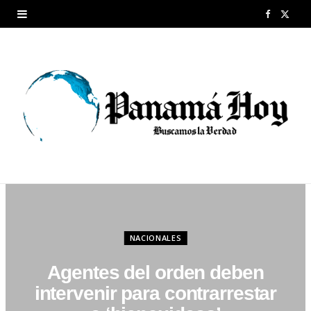
F
X
a
(
c
T
e
w
b
i
o
t
o
t
k
e
r
NACIONALES
)
Agentes del orden deben
intervenir para contrarrestar