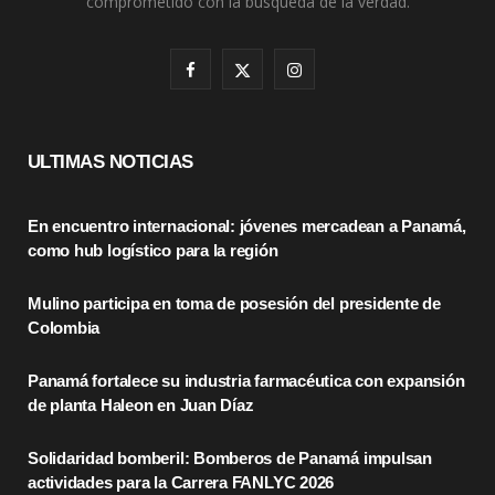
comprometido con la busqueda de la verdad.
F
X
I
a
(
n
c
T
s
ULTIMAS NOTICIAS
e
w
t
En encuentro internacional: jóvenes mercadean a Panamá,
b
i
a
como hub logístico para la región
o
t
g
Mulino participa en toma de posesión del presidente de
o
t
r
Colombia
k
e
a
Panamá fortalece su industria farmacéutica con expansión
r
m
de planta Haleon en Juan Díaz
)
Solidaridad bomberil: Bomberos de Panamá impulsan
actividades para la Carrera FANLYC 2026