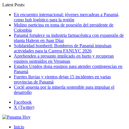
Latest Posts:
En encuentro internacional: jóvenes mercadean a Panamá,
como hub logístico para la región
Mulino participa en toma de posesión del presidente de
Colombia
Panamá fortalece su industria farmacéutica con expansión de
planta Haleon en Juan Díaz
Solidaridad bomberil: Bomberos de Panamá impulsan
actividades para la Carrera FANLYC 2026
Aprehenden a presunto implicado en hurto y recuperan
equipos sustraídos en Veraguas
Estados Unidos dona equipos para atender contingencias en
Panamá
Fuertes lluvias y vientos dejan 15 incidentes en varias
provincias de Panamá
Coclé apuesta por la minería sostenible para impulsar el
desarrollo
Facebook
X (Twitter)
Inicio