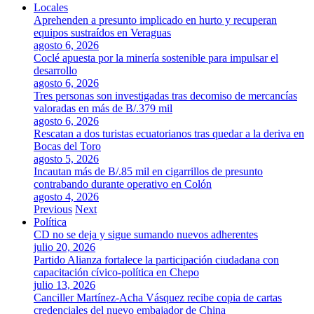
Locales
Aprehenden a presunto implicado en hurto y recuperan
equipos sustraídos en Veraguas
agosto 6, 2026
Coclé apuesta por la minería sostenible para impulsar el
desarrollo
agosto 6, 2026
Tres personas son investigadas tras decomiso de mercancías
valoradas en más de B/.379 mil
agosto 6, 2026
Rescatan a dos turistas ecuatorianos tras quedar a la deriva en
Bocas del Toro
agosto 5, 2026
Incautan más de B/.85 mil en cigarrillos de presunto
contrabando durante operativo en Colón
agosto 4, 2026
Previous
Next
Política
CD no se deja y sigue sumando nuevos adherentes
julio 20, 2026
Partido Alianza fortalece la participación ciudadana con
capacitación cívico-política en Chepo
julio 13, 2026
Canciller Martínez-Acha Vásquez recibe copia de cartas
credenciales del nuevo embajador de China