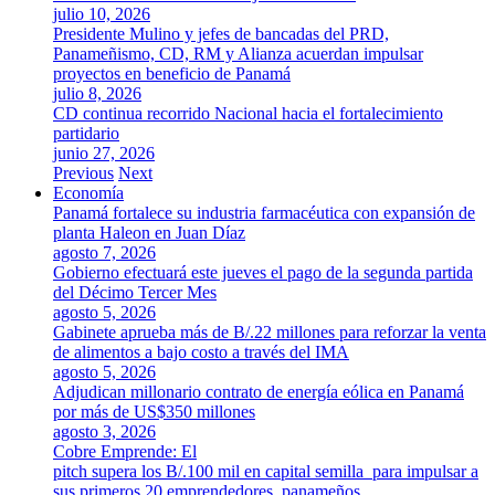
julio 10, 2026
Presidente Mulino y jefes de bancadas del PRD,
Panameñismo, CD, RM y Alianza acuerdan impulsar
proyectos en beneficio de Panamá
julio 8, 2026
CD continua recorrido Nacional hacia el fortalecimiento
partidario
junio 27, 2026
Previous
Next
Economía
Panamá fortalece su industria farmacéutica con expansión de
planta Haleon en Juan Díaz
agosto 7, 2026
Gobierno efectuará este jueves el pago de la segunda partida
del Décimo Tercer Mes
agosto 5, 2026
Gabinete aprueba más de B/.22 millones para reforzar la venta
de alimentos a bajo costo a través del IMA
agosto 5, 2026
Adjudican millonario contrato de energía eólica en Panamá
por más de US$350 millones
agosto 3, 2026
Cobre Emprende: El
pitch supera los B/.100 mil en capital semilla para impulsar a
sus primeros 20 emprendedores panameños