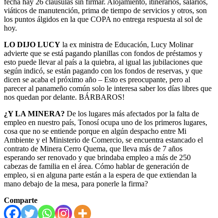
fecha hay 26 clausulas sin firmar. Alojamiento, itinerarios, salarios,
viáticos de manutención, prima de tiempo de servicios y otros, son
los puntos álgidos en la que COPA no entrega respuesta al sol de
hoy.
LO DIJO LUCY
la ex ministra de Educación, Lucy Molinar
advierte que se está pagando planillas con fondos de préstamos y
esto puede llevar al país a la quiebra, al igual las jubilaciones que
según indicó, se están pagando con los fondos de reservas, y que
dicen se acaba el próximo año – Esto es preocupante, pero al
parecer al panameño común solo le interesa saber los días libres que
nos quedan por delante. BÁRBAROS!
¿Y LA MINERA?
De los lugares más afectados por la falta de
empleo en nuestro país, Tonosí ocupa uno de los primeros lugares,
cosa que no se entiende porque en algún despacho entre Mi
Ambiente y el Ministerio de Comercio, se encuentra estancado el
contrato de Minera Cerro Quema, que lleva más de 7 años
esperando ser renovado y que brindaba empleo a más de 250
cabezas de familia en el área. Cómo hablar de generación de
empleo, si en alguna parte están a la espera de que extiendan la
mano debajo de la mesa, para ponerle la firma?
Comparte