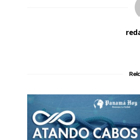
red
Rel