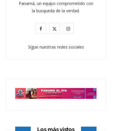
Panamá, un equipo comprometido con
la busqueda de la verdad.
F
X
I
a
(
n
Sígue nuestras redes sociales
c
T
s
e
w
t
b
i
a
o
t
g
o
t
r
k
e
a
r
m
)
Los más vistos