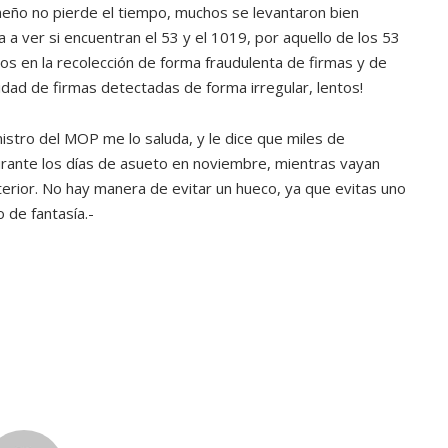
ño no pierde el tiempo, muchos se levantaron bien
ATANDO CABOS
a a ver si encuentran el 53 y el 1019, por aquello de los 53
JULIO 30, 2026
os en la recolección de forma fraudulenta de firmas y de
idad de firmas detectadas de forma irregular, lentos!
nistro del MOP me lo saluda, y le dice que miles de
ante los días de asueto en noviembre, mientras vayan
nterior. No hay manera de evitar un hueco, ya que evitas uno
 de fantasía.-