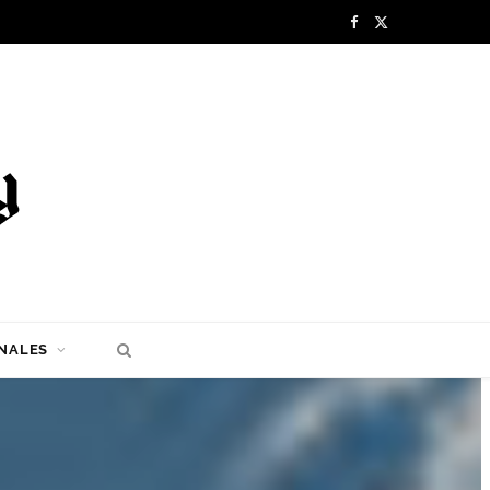
F
X
a
(
c
T
e
w
b
i
o
t
o
t
k
e
NALES
r
)