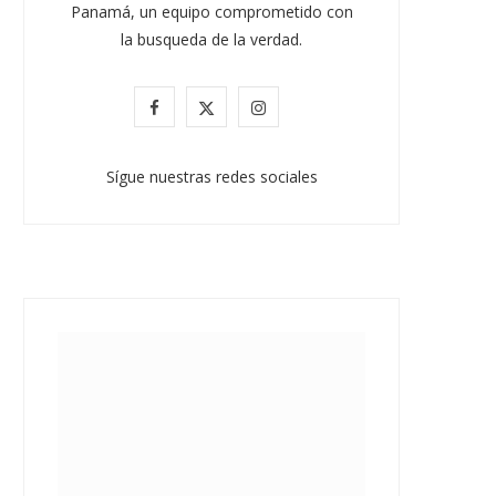
JULIO 30, 2026
Panamá, un equipo comprometido con
la busqueda de la verdad.
F
X
I
a
(
n
Sígue nuestras redes sociales
c
T
s
e
w
t
b
i
a
o
t
g
o
t
r
k
e
a
r
m
)