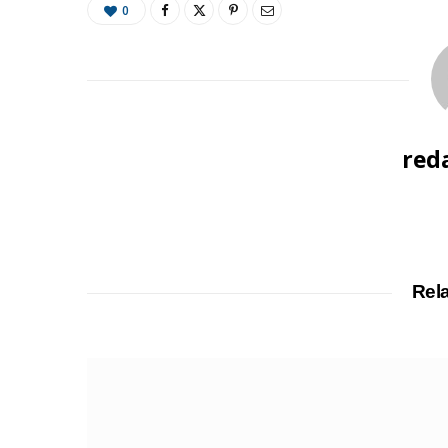
0
red
Rel