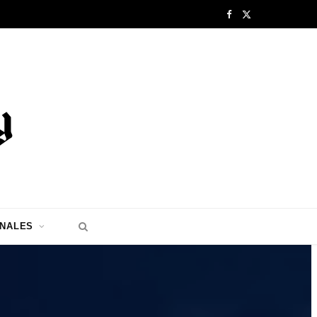
F
X
a
(
c
T
e
w
b
i
o
t
o
t
k
e
ONALES
r
)