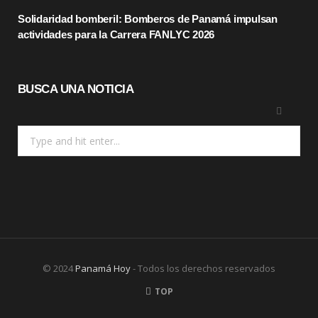
)
Solidaridad bomberil: Bomberos de Panamá impulsan
actividades para la Carrera FANLYC 2026
BUSCA UNA NOTICIA
Search
for:
© 2024
Panamá Hoy
- Todos los derechos reservados
TOP