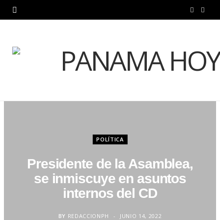
F
X
a
(
c
T
e
w
b
i
o
t
o
t
POLÍTICA
k
e
Presidente de la Asamblea,
r
se inmiscuye en asuntos
)
internos del CD
BY
REDACCIONPH
JUNIO 14, 2022