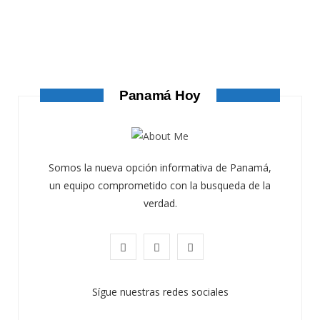
ATANDO CABOS
ATANDO CABOS
AGOSTO 4, 2026
Panamá Hoy
Somos la nueva opción informativa de Panamá,
un equipo comprometido con la busqueda de la
verdad.
F
X
I
a
(
n
Sígue nuestras redes sociales
c
T
s