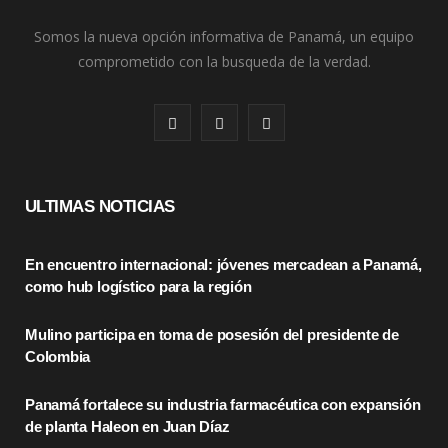
Somos la nueva opción informativa de Panamá, un equipo
comprometido con la busqueda de la verdad.
F
X
I
a
(
n
c
T
s
ULTIMAS NOTICIAS
e
w
t
En encuentro internacional: jóvenes mercadean a Panamá,
b
i
a
como hub logístico para la región
o
t
g
Mulino participa en toma de posesión del presidente de
o
t
r
Colombia
k
e
a
Panamá fortalece su industria farmacéutica con expansión
r
m
de planta Haleon en Juan Díaz