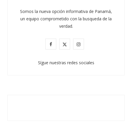
Somos la nueva opción informativa de Panamá,
un equipo comprometido con la busqueda de la
verdad.
F
X
I
a
(
n
Sígue nuestras redes sociales
c
T
s
e
w
t
b
i
a
o
t
g
o
t
r
k
e
a
r
m