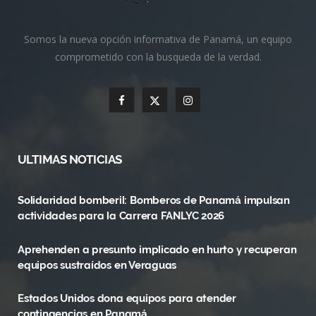
Somos la nueva opción informativa de Panamá, un equipo
comprometido con la busqueda de la verdad.
F
X
I
a
(
n
c
T
s
ULTIMAS NOTICIAS
e
w
t
Solidaridad bomberil: Bomberos de Panamá impulsan
b
i
a
actividades para la Carrera FANLYC 2026
o
t
g
Aprehenden a presunto implicado en hurto y recuperan
o
t
r
equipos sustraídos en Veraguas
k
e
a
Estados Unidos dona equipos para atender
r
m
contingencias en Panamá