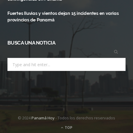
)
Fuertes lluvias y vientos dejan 15 incidentes en varias
provincias de Panamá
BUSCA UNA NOTICIA
Search
for:
© 2024
Panamá Hoy
- Todos los derechos reservados
TOP