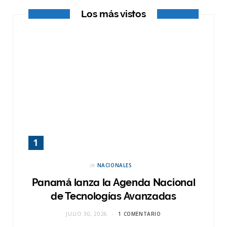
Los más vistos
)
in
NACIONALES
Panamá lanza la Agenda Nacional
de Tecnologías Avanzadas
JULIO 30, 2026
1 COMENTARIO