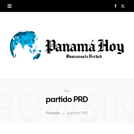
F
X
a
(
c
T
e
w
b
i
o
t
o
t
ROWSI
k
e
TAG
partido PRD
r
»
Portada
partido PRD
)