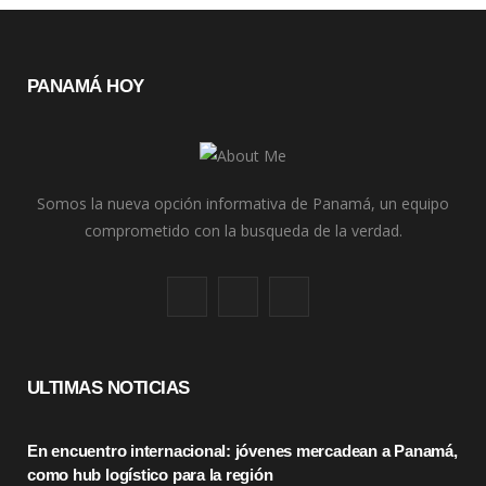
PANAMÁ HOY
Somos la nueva opción informativa de Panamá, un equipo
comprometido con la busqueda de la verdad.
F
X
I
a
(
n
c
T
s
ULTIMAS NOTICIAS
e
w
t
En encuentro internacional: jóvenes mercadean a Panamá,
b
i
a
como hub logístico para la región