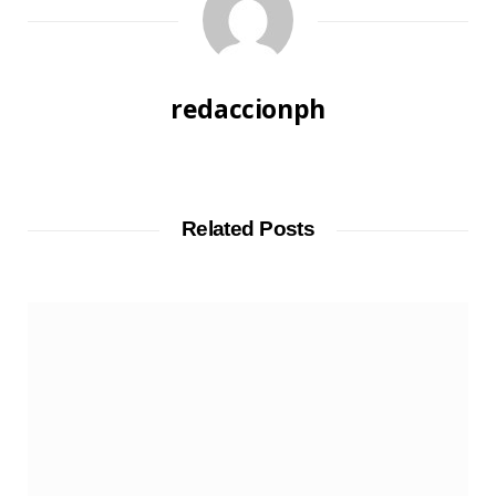
redaccionph
W
e
b
Related Posts
s
i
t
e