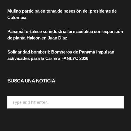
o
t
g
Mulino participa en toma de posesión del presidente de
o
t
r
Colombia
k
e
a
Panamá fortalece su industria farmacéutica con expansión
r
m
de planta Haleon en Juan Díaz
)
Solidaridad bomberil: Bomberos de Panamá impulsan
actividades para la Carrera FANLYC 2026
BUSCA UNA NOTICIA
Search
for: