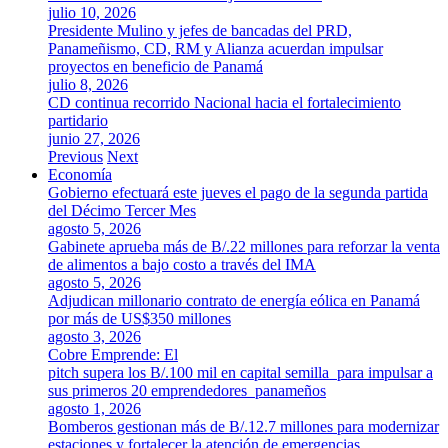
julio 10, 2026
Presidente Mulino y jefes de bancadas del PRD,
Panameñismo, CD, RM y Alianza acuerdan impulsar
proyectos en beneficio de Panamá
julio 8, 2026
CD continua recorrido Nacional hacia el fortalecimiento
partidario
junio 27, 2026
Previous
Next
Economía
Gobierno efectuará este jueves el pago de la segunda partida
del Décimo Tercer Mes
agosto 5, 2026
Gabinete aprueba más de B/.22 millones para reforzar la venta
de alimentos a bajo costo a través del IMA
agosto 5, 2026
Adjudican millonario contrato de energía eólica en Panamá
por más de US$350 millones
agosto 3, 2026
Cobre Emprende: El
pitch supera los B/.100 mil en capital semilla para impulsar a
sus primeros 20 emprendedores panameños
agosto 1, 2026
Bomberos gestionan más de B/.12.7 millones para modernizar
estaciones y fortalecer la atención de emergencias