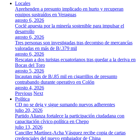
Locales
Aprehenden a presunto implicado en hurto y recuperan
equipos sustraídos en Veraguas
agosto 6, 2026
Coclé apuesta por la minería sostenible para impulsar el
desarrollo
agosto 6, 2026
Tres personas son investigadas tras decomiso de mercancías
valoradas en más de B/.379 mil
agosto 6, 2026
Rescatan a dos turistas ecuatorianos tras quedar a la deriva en
Bocas del Toro
agosto 5, 2026
Incautan más de B/.85 mil en cigarrillos de presunto
contrabando durante operativo en Colón
agosto 4, 2026
Previous
Next
Política
CD no se deja y sigue sumando nuevos adherentes
julio 20, 2026
Partido Alianza fortalece la participación ciudadana con
capacitación cívico-política en Chepo
julio 13, 2026
Canciller Martínez-Acha Vásquez recibe copia de cartas
credenciales del nuevo embajador de China