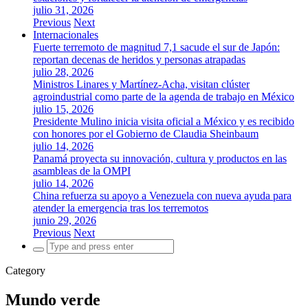
julio 31, 2026
Previous
Next
Internacionales
Fuerte terremoto de magnitud 7,1 sacude el sur de Japón:
reportan decenas de heridos y personas atrapadas
julio 28, 2026
Ministros Linares y Martínez-Acha, visitan clúster
agroindustrial como parte de la agenda de trabajo en México
julio 15, 2026
Presidente Mulino inicia visita oficial a México y es recibido
con honores por el Gobierno de Claudia Sheinbaum
julio 14, 2026
Panamá proyecta su innovación, cultura y productos en las
asambleas de la OMPI
julio 14, 2026
China refuerza su apoyo a Venezuela con nueva ayuda para
atender la emergencia tras los terremotos
junio 29, 2026
Previous
Next
Search
for:
Category
Mundo verde