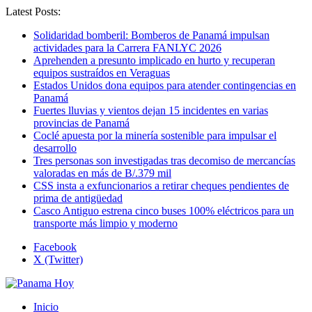
Latest Posts:
Solidaridad bomberil: Bomberos de Panamá impulsan
actividades para la Carrera FANLYC 2026
Aprehenden a presunto implicado en hurto y recuperan
equipos sustraídos en Veraguas
Estados Unidos dona equipos para atender contingencias en
Panamá
Fuertes lluvias y vientos dejan 15 incidentes en varias
provincias de Panamá
Coclé apuesta por la minería sostenible para impulsar el
desarrollo
Tres personas son investigadas tras decomiso de mercancías
valoradas en más de B/.379 mil
CSS insta a exfuncionarios a retirar cheques pendientes de
prima de antigüedad
Casco Antiguo estrena cinco buses 100% eléctricos para un
transporte más limpio y moderno
Facebook
X (Twitter)
Inicio