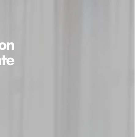
son
nte