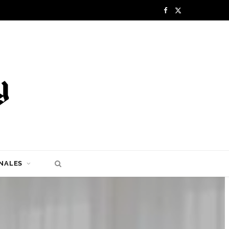
F
X
a
(
c
T
e
w
b
i
o
t
o
t
k
e
NALES
r
)