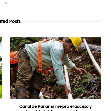
W
e
b
s
i
t
ated Posts
e
Canal de Panamá mejora el acceso y