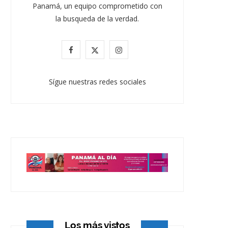
Panamá, un equipo comprometido con
la busqueda de la verdad.
F
X
I
a
(
n
Sígue nuestras redes sociales
c
T
s
e
w
t
b
i
a
o
t
g
o
t
r
k
e
a
r
m
)
Los más vistos