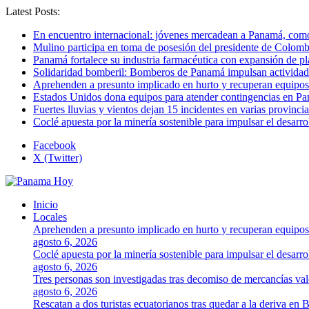
Latest Posts:
En encuentro internacional: jóvenes mercadean a Panamá, como 
Mulino participa en toma de posesión del presidente de Colomb
Panamá fortalece su industria farmacéutica con expansión de p
Solidaridad bomberil: Bomberos de Panamá impulsan activida
Aprehenden a presunto implicado en hurto y recuperan equipos
Estados Unidos dona equipos para atender contingencias en P
Fuertes lluvias y vientos dejan 15 incidentes en varias provinc
Coclé apuesta por la minería sostenible para impulsar el desarro
Facebook
X (Twitter)
Inicio
Locales
Aprehenden a presunto implicado en hurto y recuperan equipos
agosto 6, 2026
Coclé apuesta por la minería sostenible para impulsar el desarro
agosto 6, 2026
Tres personas son investigadas tras decomiso de mercancías va
agosto 6, 2026
Rescatan a dos turistas ecuatorianos tras quedar a la deriva en 