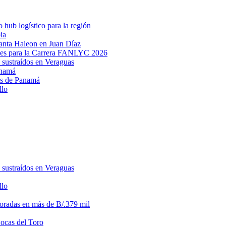
hub logístico para la región
ia
lanta Haleon en Juan Díaz
des para la Carrera FANLYC 2026
 sustraídos en Veraguas
anamá
ias de Panamá
llo
 sustraídos en Veraguas
llo
loradas en más de B/.379 mil
Bocas del Toro