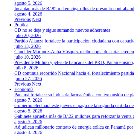
agosto 5, 2026
Incautan más de B/.85 mil en cigarrillos de presunto contraban
agosto 4, 2026
Previous
Next
Política
CD no se deja y sigue sumando nuevos adherentes
julio 20, 2026
Partido Alianza fortalece la participación ciudadana con capaci
julio 13, 2026
Canciller Martínez-Acha Vásquez recibe copia de cartas crede
julio 10, 2026
Presidente Mulino y jefes de bancadas del PRD, Panameñismo
julio 8, 2026
CD continua recorrido Nacional hacia el fortalecimiento partida
junio 27, 2026
Previous
Next
Economía
Panamá fortalece su industria farmacéutica con expansión de p
agosto 7, 2026
Gobierno efectuará este jueves el pago de la segunda partida 
agosto 5, 2026
Gabinete aprueba más de B/.22 millones para reforzar la venta 
agosto 5, 2026
Adjudican millonario contrato de energía eólica en Panamá po
agosto 3, 2026