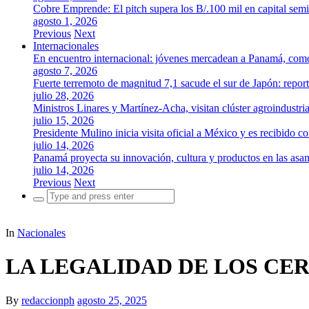
Cobre Emprende: El pitch supera los B/.100 mil en capital se
agosto 1, 2026
Previous
Next
Internacionales
En encuentro internacional: jóvenes mercadean a Panamá, como 
agosto 7, 2026
Fuerte terremoto de magnitud 7,1 sacude el sur de Japón: repor
julio 28, 2026
Ministros Linares y Martínez-Acha, visitan clúster agroindustr
julio 15, 2026
Presidente Mulino inicia visita oficial a México y es recibido
julio 14, 2026
Panamá proyecta su innovación, cultura y productos en las as
julio 14, 2026
Previous
Next
Search
for:
In
Nacionales
LA LEGALIDAD DE LOS CE
By
redaccionph
agosto 25, 2025