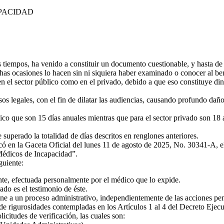
APACIDAD
 tiempos, ha venido a constituir un documento cuestionable, y hasta de
as ocasiones lo hacen sin ni siquiera haber examinado o conocer al benef
 el sector público como en el privado, debido a que eso constituye din
sos legales, con el fin de dilatar las audiencias, causando profundo daño a
lico que son 15 días anuales mientras que para el sector privado son 1
 superado la totalidad de días descritos en renglones anteriores.
có en la Gaceta Oficial del lunes 11 de agosto de 2025, No. 30341-A, 
 Médicos de Incapacidad”.
guiente:
ente, efectuada personalmente por el médico que lo expide.
ado es el testimonio de éste.
xpone a un proceso administrativo, independientemente de las acciones pe
e rigurosidades contempladas en los Artículos 1 al 4 del Decreto Ejecu
icitudes de verificación, las cuales son: