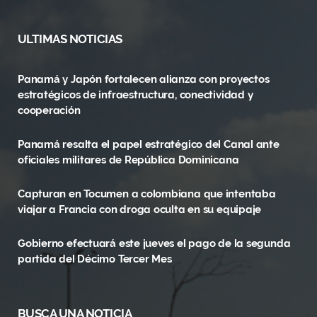
a
(
n
c
T
s
ULTIMAS NOTICIAS
e
w
t
Panamá y Japón fortalecen alianza con proyectos
b
i
a
estratégicos de infraestructura, conectividad y
o
t
g
cooperación
o
t
r
Panamá resalta el papel estratégico del Canal ante
oficiales militares de República Dominicana
k
e
a
r
m
Capturan en Tocumen a colombiana que intentaba
viajar a Francia con droga oculta en su equipaje
)
Gobierno efectuará este jueves el pago de la segunda
partida del Décimo Tercer Mes
BUSCA UNA NOTICIA