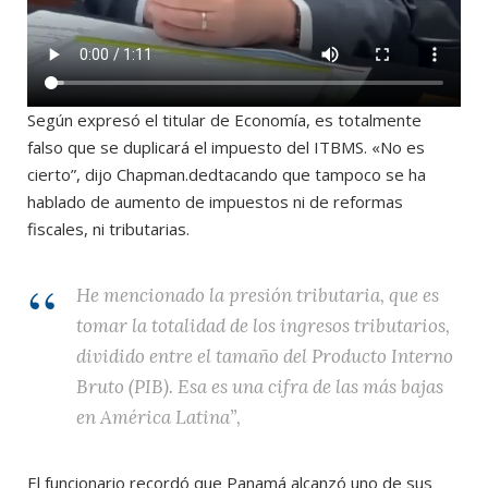
Según expresó el titular de Economía, es totalmente
falso que se duplicará el impuesto del ITBMS. «No es
cierto”, dijo Chapman.dedtacando que tampoco se ha
hablado de aumento de impuestos ni de reformas
fiscales, ni tributarias.
He mencionado la presión tributaria, que es
tomar la totalidad de los ingresos tributarios,
dividido entre el tamaño del Producto Interno
Bruto (PIB). Esa es una cifra de las más bajas
en América Latina”,
El funcionario recordó que Panamá alcanzó uno de sus