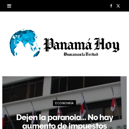
F
X
a
(
c
T
e
w
b
i
o
t
o
t
k
e
r
ECONOMÍA
)
Dejen la paranoia… No hay
aumento de impuestos