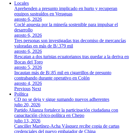
Locales
Aprehenden a presunto implicado en hurto y recuperan
equipos sustraídos en Veraguas
agosto 6, 2026
Coclé apuesta por la minería sostenible para impulsar el
desarrollo
agosto 6, 2026
Tres personas son investigadas tras decomiso de mercancías
valoradas en más de B/.379 mil
agosto 6, 2026
Rescatan a dos turistas ecuatorianos tras quedar a la deriva en
Bocas del Toro
agosto 5, 2026
Incautan más de B/.85 mil en cigarrillos de presunto
contrabando durante operativo en Colón
agosto 4, 2026
Previous
Next
Política
CD no se deja y sigue sumando nuevos adherentes
julio 20, 2026
Partido Alianza fortalece la participación ciudadana con
capacitación cívico-política en Chepo
julio 13, 2026
Canciller Martínez-Acha Vásquez recibe copia de cartas
credenciales del nuevo embajador de China