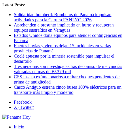
Latest Posts:
Solidaridad bomberil: Bomberos de Panamá impulsan
actividades para la Carrera FANLYC 2026
Aprehenden a presunto implicado en hurto y recuperan
equipos sustraídos en Veraguas
Estados Unidos dona equipos para atender contingencias en
Panamá
Fuertes lluvias y vientos dejan 15 incidentes en varias
provincias de Panamá
Coclé apuesta por la minería sostenible para impulsar el
desarrollo
Tres personas son investigadas tras decomiso de mercancías
valoradas en más de B/.379 mil
CSS insta a exfuncionarios a retirar cheques pendientes de
prima de antigüedad
Casco Antiguo estrena cinco buses 100% eléctricos para un
transporte más limpio y moderno
Facebook
X (Twitter)
Inicio