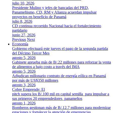
julio 10, 2026
Presidente Mulino y jefes de bancadas del PRD,
Panameñismo, CD, RM y Alianza acuerdan impulsar
proyectos en beneficio de Panamá
julio 8, 2026
CD continua recorrido Nacional hacia el fortalecimiento
partidario
junio 27, 2026
Previous
Next
Economía
Gobierno efectuará este jueves el pago de la segunda partida
del Décimo Tercer Mes
agosto 5, 2026
Gabinete aprueba más de B/.22 millones para reforzar la venta
de alimentos a bajo costo a través del IMA
agosto 5, 2026
Adjudican millonario contrato de energía eólica en Panamá
por más de US$350 millones
agosto 3, 2026
Cobre Emprende: El
pitch supera los B/.100 mil en capital semilla para impulsar a
sus primeros 20 emprendedores panameños
agosto 1, 2026
Bomberos gestionan más de B/.12.7 millones para modernizar
estaciones y fortalecer la atención de emergencias