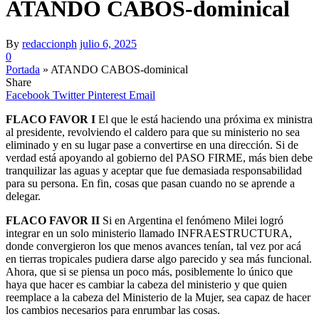
ATANDO CABOS-dominical
By
redaccionph
julio 6, 2025
0
Portada
»
ATANDO CABOS-dominical
Share
Facebook
Twitter
Pinterest
Email
FLACO FAVOR I
El que le está haciendo una próxima ex ministra
al presidente, revolviendo el caldero para que su ministerio no sea
eliminado y en su lugar pase a convertirse en una dirección. Si de
verdad está apoyando al gobierno del PASO FIRME, más bien debe
tranquilizar las aguas y aceptar que fue demasiada responsabilidad
para su persona. En fin, cosas que pasan cuando no se aprende a
delegar.
FLACO FAVOR II
Si en Argentina el fenómeno Milei logró
integrar en un solo ministerio llamado INFRAESTRUCTURA,
donde convergieron los que menos avances tenían, tal vez por acá
en tierras tropicales pudiera darse algo parecido y sea más funcional.
Ahora, que si se piensa un poco más, posiblemente lo único que
haya que hacer es cambiar la cabeza del ministerio y que quien
reemplace a la cabeza del Ministerio de la Mujer, sea capaz de hacer
los cambios necesarios para enrumbar las cosas.