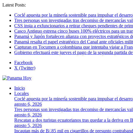
Latest Posts:
Coclé apuesta por la minería sostenible para impulsar el desarro
Tres personas son investigadas tras decomiso de mercancías va
CSS insta a exfuncionarios a retirar cheques pendientes de pri
Casco Antiguo estrena cinco buses 100% eléctricos para un tr
Panamá y Japón fortalecen alianza con proyectos estratégicos d
Panamá resalta el papel estratégico del Canal ante oficiales mi
Capturan en Tocumen a colombiana que intentaba viajar a Franc
Gobierno efectuará este jueves el pago de la segunda partida 
Facebook
X (Twitter)
Inicio
Locales
Coclé apuesta por la minería sostenible para impulsar el desarro
agosto 6, 2026
Tres personas son investigadas tras decomiso de mercancías va
agosto 6, 2026
Rescatan a dos turistas ecuatorianos tras quedar a la deriva en 
agosto 5, 2026
Incautan más de B/.85 mil en cigarrillos de presunto contraban