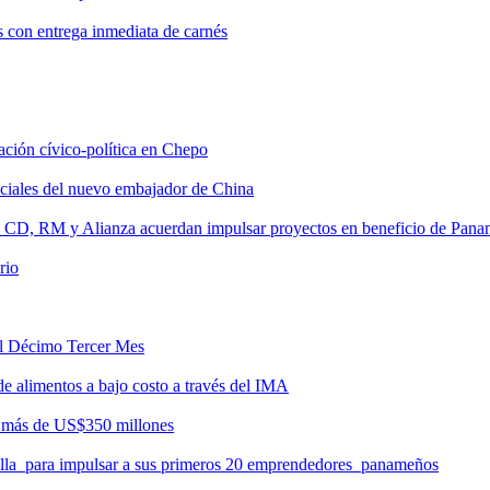
s con entrega inmediata de carnés
tación cívico-política en Chepo
nciales del nuevo embajador de China
, CD, RM y Alianza acuerdan impulsar proyectos en beneficio de Pan
rio
del Décimo Tercer Mes
de alimentos a bajo costo a través del IMA
r más de US$350 millones
milla para impulsar a sus primeros 20 emprendedores panameños