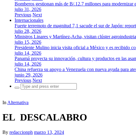
Bomberos gestionan más de B/.12.7 millones para modernizar es
julio 31, 2026
Previous
Next
Internacionales
Fuerte terremoto de magnitud 7,1 sacude el sur de Japón: repor
julio 28, 2026
Ministros Linares y Martínez-Acha, visitan clúster agroindustr
julio 15, 2026
Presidente Mulino inicia visita oficial a México y es recibido
julio 14, 2026
Panamá proyecta su innovación, cultura y productos en las as
julio 14, 2026
China refuerza su apoyo a Venezuela con nueva ayuda para aten
junio 29, 2026
Previous
Next
Search
for:
In
Alternativa
EL DESCALABRO
By
redaccionph
marzo 13, 2024