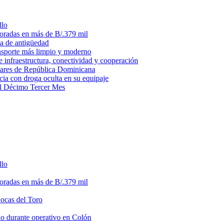
llo
loradas en más de B/.379 mil
ma de antigüedad
ansporte más limpio y moderno
e infraestructura, conectividad y cooperación
litares de República Dominicana
ia con droga oculta en su equipaje
del Décimo Tercer Mes
llo
loradas en más de B/.379 mil
Bocas del Toro
do durante operativo en Colón