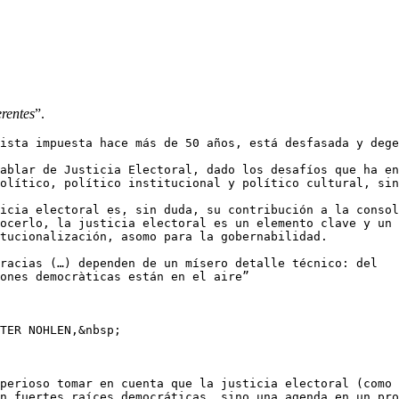
erentes
”.
ista impuesta hace más de 50 años, está desfasada y dege
ablar de Justicia Electoral, dado los desafíos que ha en
olítico, político institucional y político cultural, sin
icia electoral es, sin duda, su contribución a la consol
ocerlo, la justicia electoral es un elemento clave y un 
tucionalización, asomo para la gobernabilidad.

racias (…) dependen de un mísero detalle técnico: del   
ones democràticas están en el aire”

TER NOHLEN,&nbsp;

perioso tomar en cuenta que la justicia electoral (como 
n fuertes raíces democráticas, sino una agenda en un pro