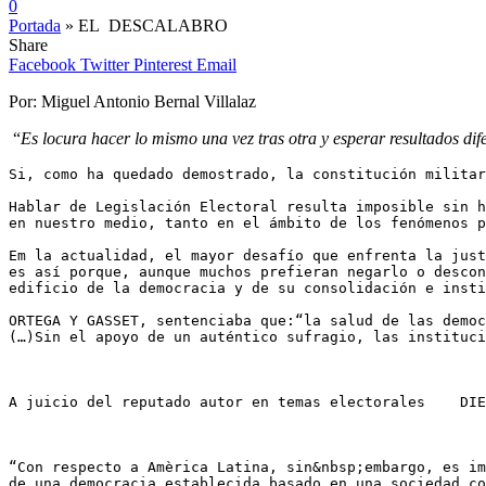
0
Portada
»
EL DESCALABRO
Share
Facebook
Twitter
Pinterest
Email
Por: Miguel Antonio Bernal Villalaz
“
Es locura hacer lo mismo una vez tras otra y esperar resultados dif
Si, como ha quedado demostrado, la constitución militar
Hablar de Legislación Electoral resulta imposible sin h
en nuestro medio, tanto en el ámbito de los fenómenos p
Em la actualidad, el mayor desafío que enfrenta la just
es así porque, aunque muchos prefieran negarlo o descon
edificio de la democracia y de su consolidación e insti
ORTEGA Y GASSET, sentenciaba que:“la salud de las democ
(…)Sin el apoyo de un auténtico sufragio, las instituci
A juicio del reputado autor en temas electorales    DIE
“Con respecto a Amèrica Latina, sin&nbsp;embargo, es im
de una democracia establecida basado en una sociedad co