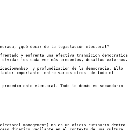
nerada, ¿qué decir de la legislación electoral?

frentado y enfrenta una efectiva transición democrática 
 olvidar los cada vez más presentes, desafíos externos.

idación&nbsp; y profundización de la democracia. Ello 
factor importante- entre varios otros- de todo el 
 procedimiento electoral. Todo lo demás es secundario 
electoral management) no es un oficio rutinario dentro 
ceso dinámico vacilante en el contexto de una cultura 