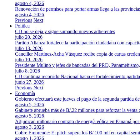
agosto 4, 2026
Renovación de permisos para portar armas llega a las provincia
agosto 4, 2026
Previous
Next
Política
CD no se deja y sigue sumando nuevos adherentes
julio 20, 2026
Partido Alianza fortalece la participación ciudadana con capaci
julio 13, 2026
Canciller Martínez-Acha Vásquez recibe copia de cartas crede
julio 10, 2026
Presidente Mulino y jefes de bancadas del PRD, Panameñismo
julio 8, 2026
CD continua recorrido Nacional hacia el fortalecimiento partida
junio 27, 2026
Previous
Next
Economía
Gobierno efectuará este jueves el pago de la segunda partida 
agosto 5, 2026
Gabinete aprueba más de B/.22 millones para reforzar la venta 
agosto 5, 2026
Adjudican millonario contrato de energía eólica en Panamá po
agosto 3, 2026
Cobre Emprende: El pitch supera los B/.100 mil en capital se
agosto 1, 2026