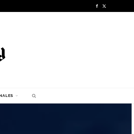
F
X
a
(
c
T
e
w
b
i
o
t
o
t
k
e
NALES
r
)