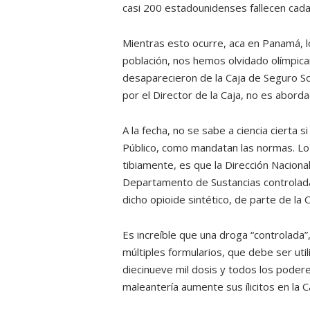
casi 200 estadounidenses fallecen cada 
Mientras esto ocurre, aca en Panamá, 
población, nos hemos olvidado olímpica
desaparecieron de la Caja de Seguro Soc
por el Director de la Caja, no es abo
A la fecha, no se sabe a ciencia cierta s
Público, como mandatan las normas. L
tibiamente, es que la Dirección Naciona
Departamento de Sustancias controlada
dicho opioide sintético, de parte de la 
Es increíble que una droga “controlada
múltiples formularios, que debe ser ut
diecinueve mil dosis y todos los poder
maleantería aumente sus ílicitos en la C