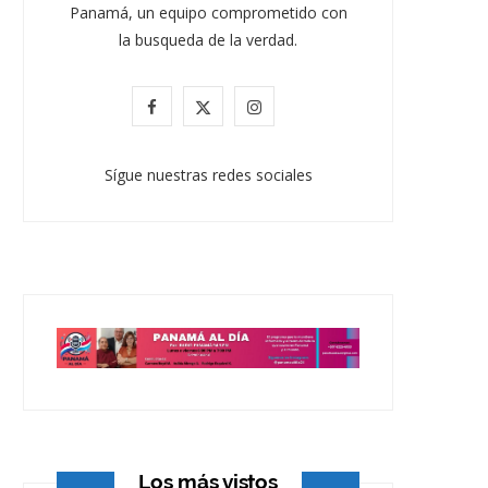
Panamá, un equipo comprometido con
la busqueda de la verdad.
F
X
I
a
(
n
Sígue nuestras redes sociales
c
T
s
e
w
t
b
i
a
o
t
g
o
t
r
k
e
a
r
m
)
Los más vistos