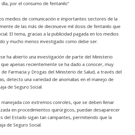
día, por el consumo de fentanilo”
ATANDO CABOS
JULIO 30, 2026
los medios de comunicación e importantes sectores de la
mente de las más de diecinueve mil dosis de fentanilo que
ial. El tema, gracias a la publicidad pagada en los medios
rdado y mucho menos investigado como debe ser.
i se ha abierto una investigación de parte del Ministerio
o que apenas recientemente se ha dado a conocer, muy
l de Farmacia y Drogas del Ministerio de Salud, a través del
s, detecto una variedad de anomalias en el manejo de
Caja de Seguro Social.
”, manejada con extremos conroles, que se deben llenar
ilizada en procedimientos quirúrgicos, puedan desaparecer
es del Estado sigan tan campantes, permitiendo que la
aja de Seguro Social.