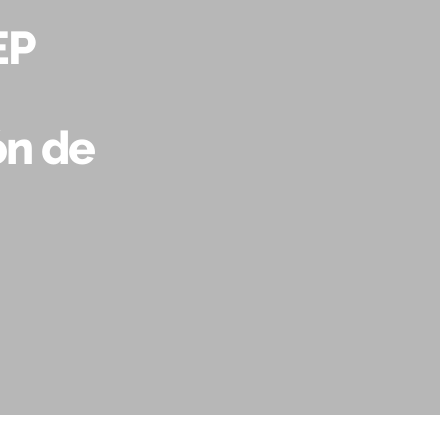
EP
ón de