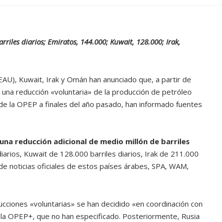
riles diarios; Emiratos, 144.000; Kuwait, 128.000; Irak,
EAU), Kuwait, Irak y Omán han anunciado que, a partir de
 una reducción «voluntaria» de la producción de petróleo
n de la OPEP a finales del año pasado, han informado fuentes
una reducción adicional de medio millón de barriles
iarios, Kuwait de 128.000 barriles diarios, Irak de 211.000
e noticias oficiales de estos países árabes, SPA, WAM,
ATANDO CABOS
cciones «voluntarias» se han decidido «en coordinación con
JULIO 30, 2026
 la OPEP+, que no han especificado. Posteriormente, Rusia