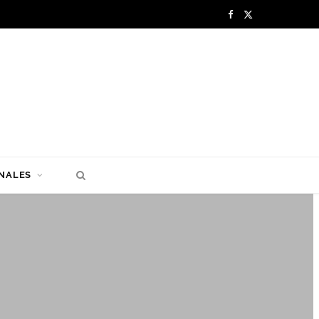
F
X
a
(
c
T
e
w
b
i
o
t
NALES
o
t
k
e
r
)