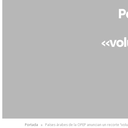
P
«vol
»
Portada
Países árabes de la OPEP anuncian un recorte “vol