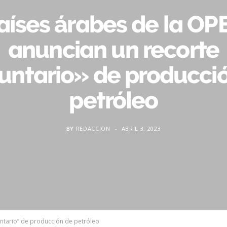
aíses árabes de la OP
anuncian un recorte
untario» de producci
petróleo
BY
REDACCION
ABRIL 3, 2023
untario” de producción de petróleo