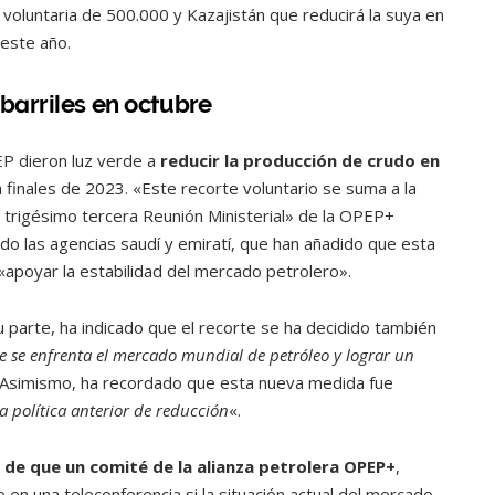
voluntaria de 500.000 y Kazajistán que reducirá la suya en
 este año.
barriles en octubre
EP dieron luz verde a
reducir la producción de crudo en
a finales de 2023. «Este recorte voluntario se suma a la
 trigésimo tercera Reunión Ministerial» de la OPEP+
do las agencias saudí y emiratí, que han añadido que esta
«apoyar la estabilidad del mercado petrolero».
su parte, ha indicado que el recorte se ha decidido también
que se enfrenta el mercado mundial de petróleo y lograr un
 Asimismo, ha recordado que esta nueva medida fue
 política anterior de reducción
«.
a de que un comité de la alianza petrolera OPEP+
,
e en una teleconferencia si la situación actual del mercado