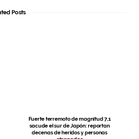
s
i
t
ated Posts
e
Fuerte terremoto de magnitud 7,1
sacude el sur de Japón: reportan
decenas de heridos y personas