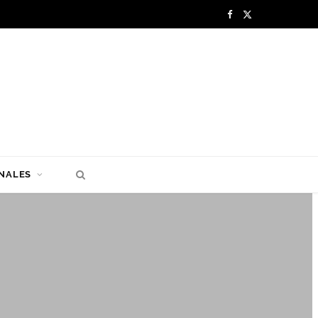
F
X
a
(
c
T
e
w
b
i
o
t
NALES
o
t
k
e
r
)