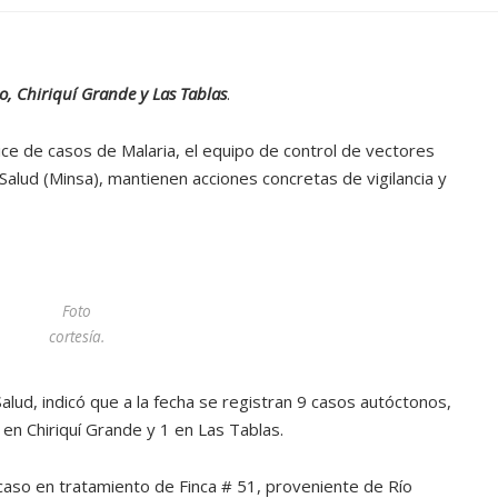
o, Chiriquí Grande y Las Tablas
.
ice de casos de Malaria, el equipo de control de vectores
 Salud (Minsa), mantienen acciones concretas de vigilancia y
Foto
cortesía.
Salud, indicó que a la fecha se registran 9 casos autóctonos,
 en Chiriquí Grande y 1 en Las Tablas.
ATANDO CABOS
JULIO 30, 2026
 caso en tratamiento de Finca # 51, proveniente de Río