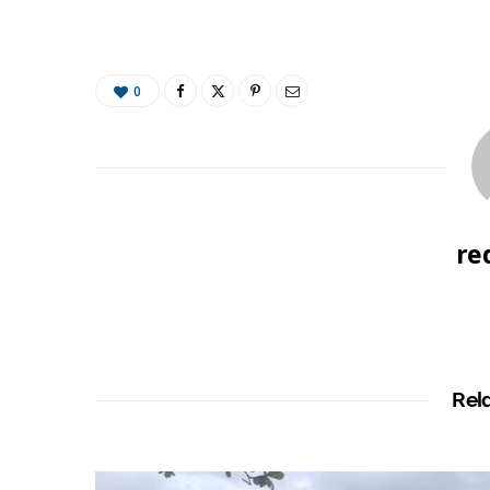
0
re
Rel