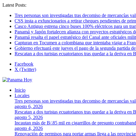
Latest Posts:
Tres personas son investigadas tras decomiso de mercancías va
CSS insta a exfuncionarios a retirar cheques pendientes de pri
Casco Antiguo estrena cinco buses 100% eléctricos para un tr
Panamá y Japón fortalecen alianza con proyectos estratégicos d
Panamá resalta el papel estratégico del Canal ante oficiales mi
Capturan en Tocumen a colombiana que intentaba viajar a Franc
Gobierno efectuará este jueves el pago de la segunda partida 
Rescatan a dos turistas ecuatorianos tras quedar a la deriva en 
Facebook
X (Twitter)
Inicio
Locales
Tres personas son investigadas tras decomiso de mercancías va
agosto 6, 2026
Rescatan a dos turistas ecuatorianos tras quedar a la deriva en 
agosto 5, 2026
Incautan más de B/.85 mil en cigarrillos de presunto contraban
agosto 4, 2026
Renovación de permisos para portar armas llega a las provincia