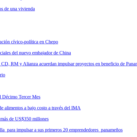
os de una vivienda
tación cívico-política en Chepo
nciales del nuevo embajador de China
, CD, RM y Alianza acuerdan impulsar proyectos en beneficio de Pan
rio
del Décimo Tercer Mes
de alimentos a bajo costo a través del IMA
r más de US$350 millones
milla para impulsar a sus primeros 20 emprendedores panameños