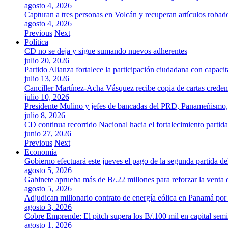
agosto 4, 2026
Capturan a tres personas en Volcán y recuperan artículos robad
agosto 4, 2026
Previous
Next
Política
CD no se deja y sigue sumando nuevos adherentes
julio 20, 2026
Partido Alianza fortalece la participación ciudadana con capaci
julio 13, 2026
Canciller Martínez-Acha Vásquez recibe copia de cartas crede
julio 10, 2026
Presidente Mulino y jefes de bancadas del PRD, Panameñismo
julio 8, 2026
CD continua recorrido Nacional hacia el fortalecimiento partida
junio 27, 2026
Previous
Next
Economía
Gobierno efectuará este jueves el pago de la segunda partida 
agosto 5, 2026
Gabinete aprueba más de B/.22 millones para reforzar la venta 
agosto 5, 2026
Adjudican millonario contrato de energía eólica en Panamá po
agosto 3, 2026
Cobre Emprende: El pitch supera los B/.100 mil en capital se
agosto 1, 2026