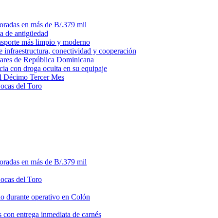
loradas en más de B/.379 mil
ma de antigüedad
ansporte más limpio y moderno
e infraestructura, conectividad y cooperación
litares de República Dominicana
ia con droga oculta en su equipaje
del Décimo Tercer Mes
Bocas del Toro
loradas en más de B/.379 mil
Bocas del Toro
do durante operativo en Colón
s con entrega inmediata de carnés