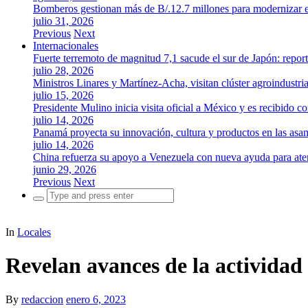
Bomberos gestionan más de B/.12.7 millones para modernizar es
julio 31, 2026
Previous
Next
Internacionales
Fuerte terremoto de magnitud 7,1 sacude el sur de Japón: repor
julio 28, 2026
Ministros Linares y Martínez-Acha, visitan clúster agroindustr
julio 15, 2026
Presidente Mulino inicia visita oficial a México y es recibido
julio 14, 2026
Panamá proyecta su innovación, cultura y productos en las as
julio 14, 2026
China refuerza su apoyo a Venezuela con nueva ayuda para aten
junio 29, 2026
Previous
Next
Search
for:
In
Locales
Revelan avances de la actividad 
By
redaccion
enero 6, 2023