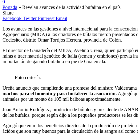
0
Portada
»
Revelan avances de la actividad bufalina en el país
Share
Facebook
Twitter
Pinterest
Email
Los avances en las gestiones a nivel internacional para la consecución
Agropecuario (MIDA) a los criadores de búfalos fueron presentados
Coclesito, distrito Omar Torrijos Herrera, provincia de Colón.
El director de Ganadería del MIDA, Avelino Ureña, quien participó en 
miras a traer material genético de Italia (semen y embriones) previa i
importación de ganado bufalino en pie de Guatemala.
Foto cortesía.
Ureña anunció que cumpliendo una promesa del ministro Valderrama
machos para el fomento y para fortalecer la asociación.
Agregó que
animales por un monto de 105 mil balboas aproximadamente.
Juan Antonio Rodríguez, productor de búfalos y presidente de ANABUP
de los búfalos, porque según dijo a los pequeños productores se les dif
Agregó que entre los beneficios directos de la producción de proteín
ácidos que son muy buenos para la circulación de la sangre así como 