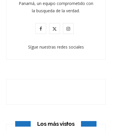
Panamá, un equipo comprometido con
la busqueda de la verdad.
F
X
I
a
(
n
Sígue nuestras redes sociales
c
T
s
e
w
t
b
i
a
o
t
g
o
t
r
k
e
a
r
m
Los más vistos
)