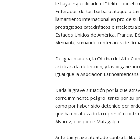
le haya especificado el “delito” por el c
Enterados de tan bárbaro ataque a tan 
llamamiento internacional en pro de su l
prestigiosos catedráticos e intelectual
Estados Unidos de América, Francia, Bélg
Alemania, sumando centenares de firm
De igual manera, la Oficina del Alto Co
arbitraria la detención, y las organiza
igual que la Asociación Latinoamericana 
Dada la grave situación por la que atra
corre inminente peligro, tanto por su 
como por haber sido detenido por órden
que ha encabezado la represión contra
Álvarez, obispo de Matagalpa.
Ante tan grave atentado contra la libe