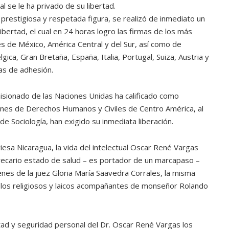
ual se le ha privado de su libertad.
ATANDO CABOS
prestigiosa y respetada figura, se realizó de inmediato un
JULIO 30, 2026
ibertad, el cual en 24 horas logro las firmas de los más
es de México, América Central y del Sur, así como de
ica, Gran Bretaña, España, Italia, Portugal, Suiza, Austria y
as de adhesión.
misionado de las Naciones Unidas ha calificado como
ciones de Derechos Humanos y Civiles de Centro América, al
de Sociología, han exigido su inmediata liberación.
viesa Nicaragua, la vida del intelectual Oscar René Vargas
precario estado de salud – es portador de un marcapaso –
es de la juez Gloria María Saavedra Corrales, la misma
 los religiosos y laicos acompañantes de monseñor Rolando
rtad y seguridad personal del Dr. Oscar René Vargas los