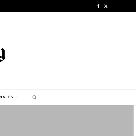
F
X
a
(
c
T
e
w
b
i
o
t
o
t
k
e
NALES
r
)