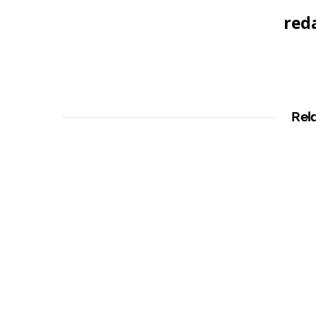
red
Rel