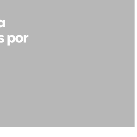
a
s por