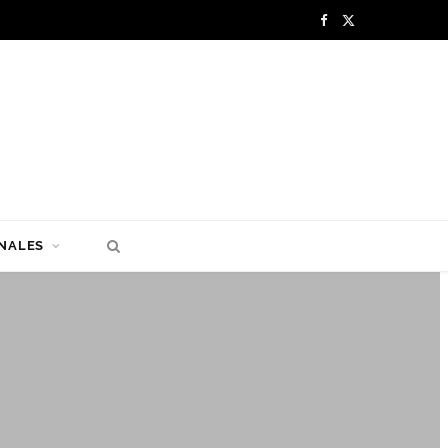
F
X
a
(
c
T
e
w
b
i
o
t
NALES
o
t
k
e
r
)