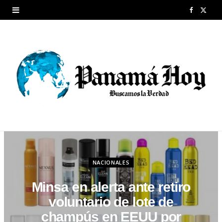
F
X
a
(
c
T
e
w
b
i
o
t
o
t
k
e
NACIONALES
r
Minsa en alerta ante retiro
)
voluntario de lote de
champús en EEUU por