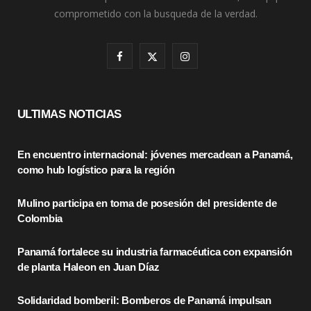
comprometido con la busqueda de la verdad.
F
X
I
a
(
n
c
T
s
ULTIMAS NOTICIAS
e
w
t
En encuentro internacional: jóvenes mercadean a Panamá,
b
i
a
como hub logístico para la región
o
t
g
Mulino participa en toma de posesión del presidente de
o
t
r
Colombia
k
e
a
Panamá fortalece su industria farmacéutica con expansión
r
m
de planta Haleon en Juan Díaz
)
Solidaridad bomberil: Bomberos de Panamá impulsan