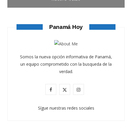
Panamá Hoy
Somos la nueva opción informativa de Panamá,
un equipo comprometido con la busqueda de la
verdad.
F
X
I
a
(
n
Sígue nuestras redes sociales
c
T
s
e
w
t