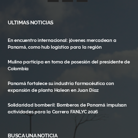
a
(
n
c
T
s
ULTIMAS NOTICIAS
e
w
t
En encuentro internacional: jóvenes mercadean a
b
i
a
Panamá, como hub logístico para la región
o
t
g
Mulino participa en toma de posesión del presidente de
o
t
r
Colombia
k
e
a
Panamá fortalece su industria farmacéutica con
r
m
expansión de planta Haleon en Juan Díaz
)
Solidaridad bomberil: Bomberos de Panamá impulsan
actividades para la Carrera FANLYC 2026
BUSCA UNA NOTICIA