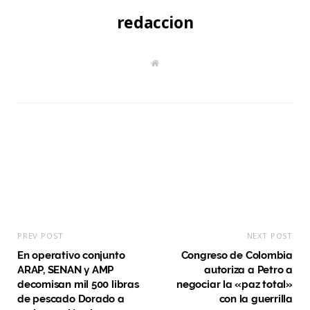
redaccion
W
e
b
s
i
t
e
PREV POST
NEXT POST
En operativo conjunto
Congreso de Colombia
ARAP, SENAN y AMP
autoriza a Petro a
decomisan mil 500 libras
negociar la «paz total»
de pescado Dorado a
con la guerrilla