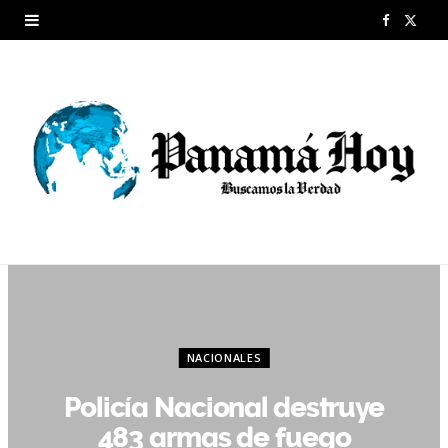
F
X
a
(
c
T
e
w
b
i
o
t
o
t
k
e
r
NACIONALES
)
Policía Nacional destruye
483 armas de fuego