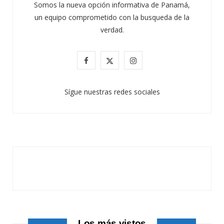
Somos la nueva opción informativa de Panamá,
un equipo comprometido con la busqueda de la
verdad.
ATANDO CABOS
F
X
I
JULIO 30, 2026
a
(
n
Sígue nuestras redes sociales
c
T
s
e
w
t
b
i
a
o
t
g
o
t
r
k
e
a
r
m
Los más vistos