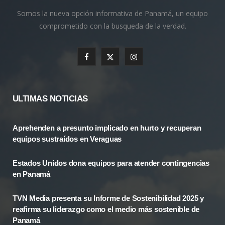
Somos la nueva opción informativa de Panamá, un equipo
comprometido con la busqueda de la verdad.
F
X
I
a
(
n
c
T
s
ULTIMAS NOTICIAS
e
w
t
Aprehenden a presunto implicado en hurto y recuperan
b
i
a
equipos sustraídos en Veraguas
o
t
g
Estados Unidos dona equipos para atender contingencias
o
t
r
en Panamá
k
e
a
TVN Media presenta su Informe de Sostenibilidad 2025 y
r
m
reafirma su liderazgo como el medio más sostenible de
Panamá
)