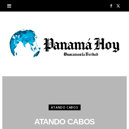
F
X
a
(
c
T
e
w
b
i
o
t
o
t
k
e
r
ATANDO CABOS
)
ATANDO CABOS