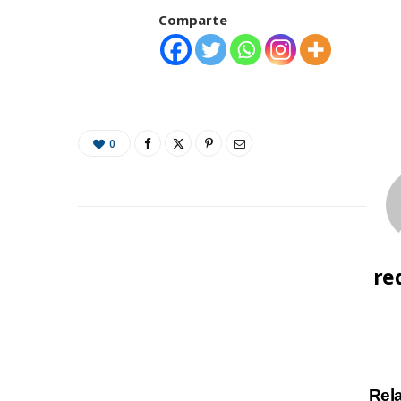
Comparte
0
re
Rel