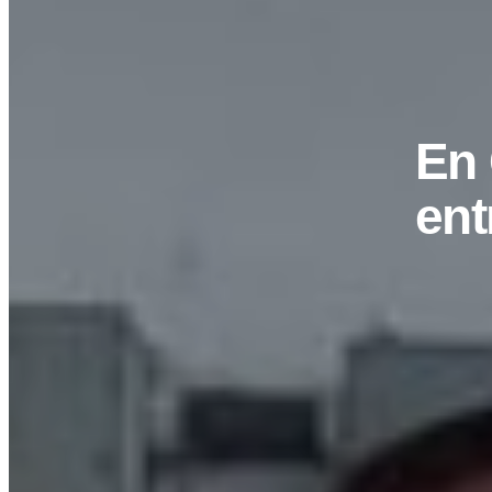
En 
ent