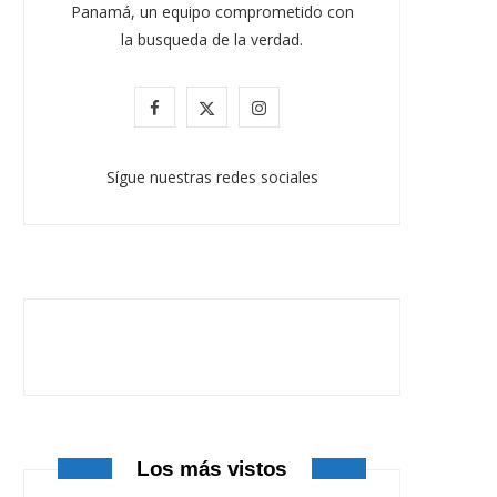
JULIO 30, 2026
Panamá, un equipo comprometido con
la busqueda de la verdad.
F
X
I
a
(
n
Sígue nuestras redes sociales
c
T
s
e
w
t
b
i
a
o
t
g
o
t
r
k
e
a
r
m
Los más vistos
)