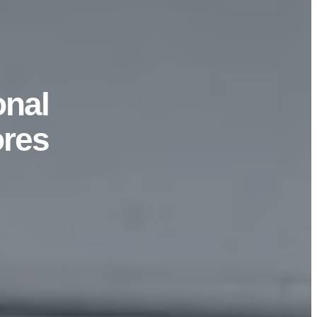
onal
ores