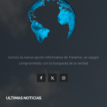
Somos la nueva opción informativa de Panamá, un equipo
comprometido con la busqueda de la verdad.
F
X
I
a
(
n
c
T
s
ULTIMAS NOTICIAS
e
w
t