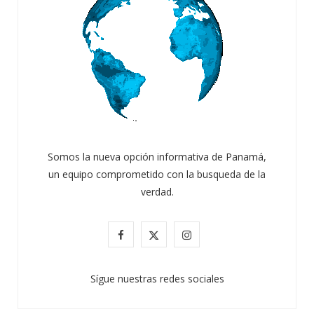
Somos la nueva opción informativa de Panamá,
un equipo comprometido con la busqueda de la
verdad.
F
X
I
a
(
n
Sígue nuestras redes sociales
c
T
s
e
w
t