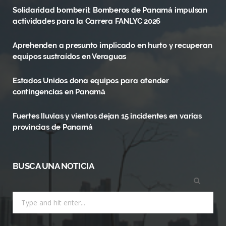
Solidaridad bomberil: Bomberos de Panamá impulsan
b
i
a
actividades para la Carrera FANLYC 2026
o
t
g
Aprehenden a presunto implicado en hurto y recuperan
o
t
r
equipos sustraídos en Veraguas
k
e
a
Estados Unidos dona equipos para atender
r
m
contingencias en Panamá
)
Fuertes lluvias y vientos dejan 15 incidentes en varias
provincias de Panamá
BUSCA UNA NOTICIA
Search
for: