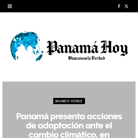
F
X
a
(
c
T
e
w
b
i
o
t
o
t
k
e
MUNDO VERDE
r
Panamá presenta acciones
)
de adaptación ante el
cambio climático, en