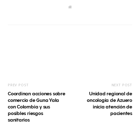
W
e
b
s
i
t
e
PREV POST
NEXT POST
Coordinan acciones sobre
Unidad regional de
comercio de Guna Yala
oncología de Azuero
con Colombia y sus
inicia atención de
posibles riesgos
pacientes
sanitarios